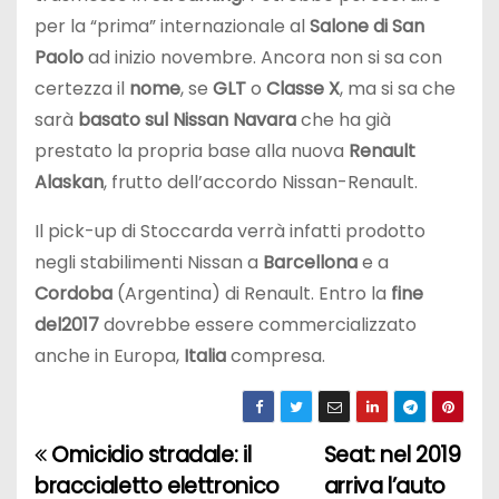
per la “prima” internazionale al
Salone di San
Paolo
ad inizio novembre. Ancora non si sa con
certezza il
nome
, se
GLT
o
Classe X
, ma si sa che
sarà
basato sul Nissan Navara
che ha già
prestato la propria base alla nuova
Renault
Alaskan
, frutto dell’accordo Nissan-Renault.
Il pick-up di Stoccarda verrà infatti prodotto
negli stabilimenti Nissan a
Barcellona
e a
Cordoba
(Argentina) di Renault. Entro la
fine
del
2017
dovrebbe essere commercializzato
anche in Europa,
Italia
compresa.
Omicidio stradale: il
Seat: nel 2019
N
braccialetto elettronico
arriva l’auto