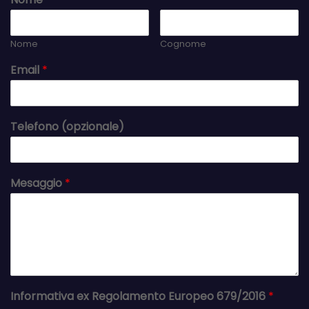
Nome
Cognome
Email
*
Telefono (opzionale)
Mesaggio
*
Informativa ex Regolamento Europeo 679/2016
*