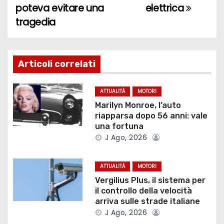
a
poteva evitare una
elettrica
tragedia
v
i
g
Articoli correlati
a
ATTUALITÀ
MOTORI
z
Marilyn Monroe, l’auto
riapparsa dopo 56 anni: vale
i
una fortuna
J Ago, 2026
o
ATTUALITÀ
MOTORI
n
Vergilius Plus, il sistema per
e
il controllo della velocità
arriva sulle strade italiane
a
J Ago, 2026