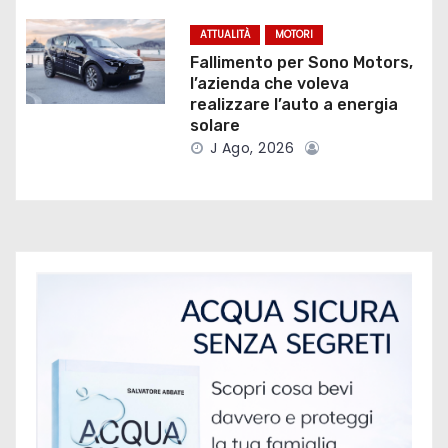
r
ATTUALITÀ
MOTORI
t
Fallimento per Sono Motors,
l’azienda che voleva
i
realizzare l’auto a energia
solare
c
J Ago, 2026
o
l
i