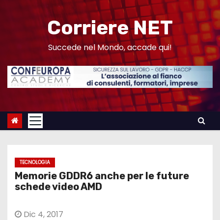
S
a
Corriere NET
l
t
Succede nel Mondo, accade qui!
a
a
l
c
o
n
t
e
TECNOLOGIA
n
Memorie GDDR6 anche per le future
u
schede video AMD
t
o
Dic 4, 2017