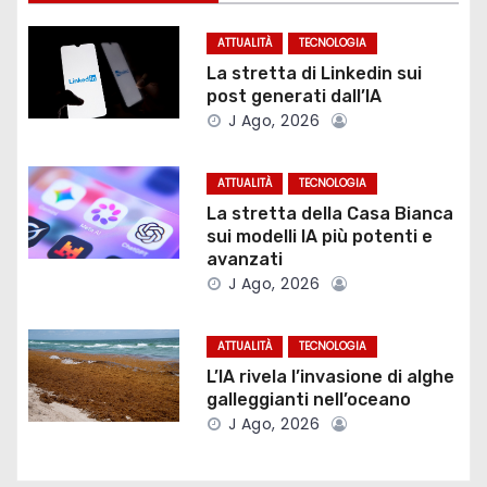
a
ATTUALITÀ
TECNOLOGIA
z
La stretta di Linkedin sui
post generati dall’IA
i
J Ago, 2026
o
ATTUALITÀ
TECNOLOGIA
n
La stretta della Casa Bianca
sui modelli IA più potenti e
e
avanzati
J Ago, 2026
a
r
ATTUALITÀ
TECNOLOGIA
L’IA rivela l’invasione di alghe
t
galleggianti nell’oceano
J Ago, 2026
i