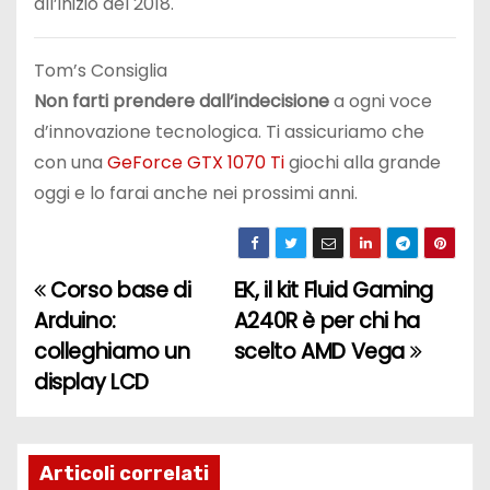
all’inizio del 2018.
Tom’s Consiglia
Non farti prendere dall’indecisione
a ogni voce
d’innovazione tecnologica. Ti assicuriamo che
con una
GeForce GTX 1070 Ti
giochi alla grande
oggi e lo farai anche nei prossimi anni.
Corso base di
EK, il kit Fluid Gaming
N
Arduino:
A240R è per chi ha
a
colleghiamo un
scelto AMD Vega
display LCD
v
i
g
Articoli correlati