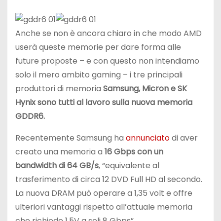
Anche se non è ancora chiaro in che modo AMD
userà queste memorie per dare forma alle
future proposte – e con questo non intendiamo
solo il mero ambito gaming – i tre principali
produttori di memoria
Samsung, Micron e SK
Hynix sono tutti al lavoro sulla nuova memoria
GDDR6.
Recentemente Samsung ha
annunciato
di aver
creato una memoria a
16 Gbps con un
bandwidth di 64 GB/s
, “equivalente al
trasferimento di circa 12 DVD Full HD al secondo.
La nuova DRAM può operare a 1,35 volt e offre
ulteriori vantaggi rispetto all’attuale memoria
che richiede 1,5V a soli 8 Gbps”.