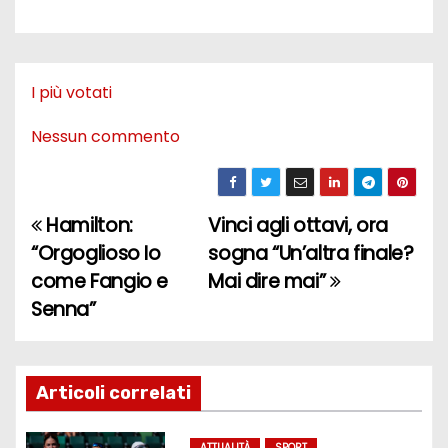
I più votati
Nessun commento
Hamilton:
Vinci agli ottavi, ora
N
“Orgoglioso Io
sogna “Un’altra finale?
a
come Fangio e
Mai dire mai”
Senna”
v
i
g
Articoli correlati
a
ATTUALITÀ
SPORT