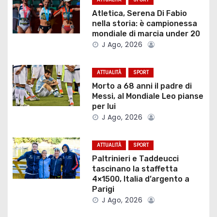
z
Atletica, Serena Di Fabio
nella storia: è campionessa
i
mondiale di marcia under 20
J Ago, 2026
o
ATTUALITÀ
SPORT
n
Morto a 68 anni il padre di
e
Messi, al Mondiale Leo pianse
per lui
a
J Ago, 2026
r
ATTUALITÀ
SPORT
t
Paltrinieri e Taddeucci
tascinano la staffetta
i
4×1500, Italia d’argento a
Parigi
c
J Ago, 2026