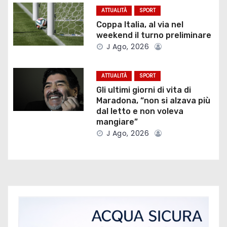
o
ATTUALITÀ
SPORT
Coppa Italia, al via nel
n
weekend il turno preliminare
J Ago, 2026
e
a
ATTUALITÀ
SPORT
Gli ultimi giorni di vita di
r
Maradona, “non si alzava più
dal letto e non voleva
t
mangiare”
i
J Ago, 2026
c
o
l
i