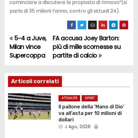
cominciare a discutere la proposta di rinnovo”(si
parla di 35 milioni l’anno, contro gli attuali 24).
5-4 a Juve,
FA accusa Joey Barton:
N
Milan vince
più di mille scomesse su
a
Supercoppa
partite di calcio
v
i
Articoli correlati
g
ATTUALITÀ
SPORT
a
Il pallone della ‘Mano di Dio’
va all’asta per 10 milioni di
z
dollari
J Ago, 2026
i