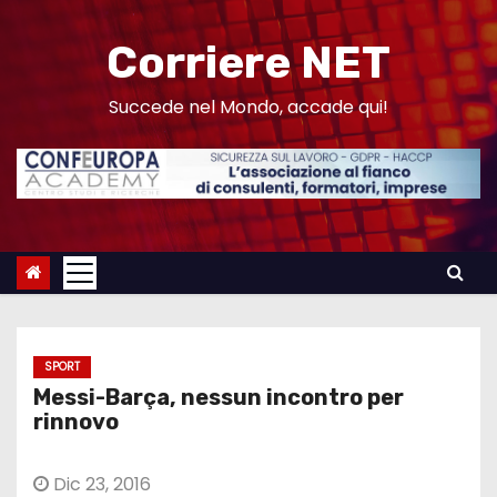
S
a
Corriere NET
l
t
Succede nel Mondo, accade qui!
a
a
l
c
o
n
t
e
SPORT
n
Messi-Barça, nessun incontro per
u
rinnovo
t
o
Dic 23, 2016