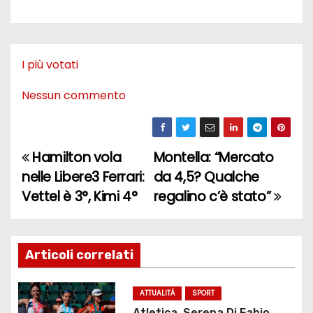
I più votati
Nessun commento
Hamilton vola
Montella: “Mercato
N
nelle Libere3 Ferrari:
da 4,5? Qualche
a
Vettel è 3°, Kimi 4°
regalino c’è stato”
v
i
Articoli correlati
g
ATTUALITÀ
SPORT
a
Atletica, Serena Di Fabio