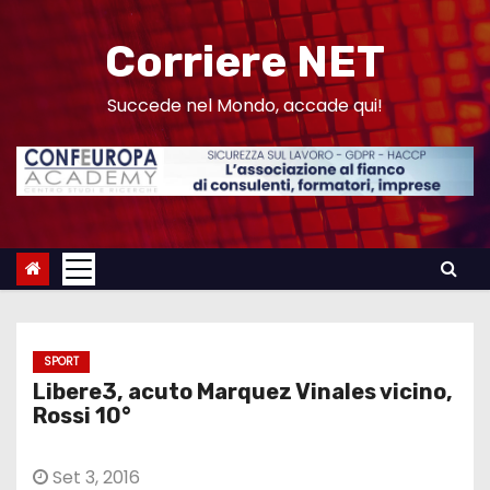
S
a
Corriere NET
l
t
Succede nel Mondo, accade qui!
a
a
l
c
o
n
t
e
SPORT
n
Libere3, acuto Marquez Vinales vicino,
u
Rossi 10°
t
o
Set 3, 2016