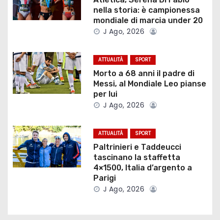
nella storia: è campionessa
z
mondiale di marcia under 20
J Ago, 2026
i
o
ATTUALITÀ
SPORT
Morto a 68 anni il padre di
n
Messi, al Mondiale Leo pianse
per lui
e
J Ago, 2026
a
ATTUALITÀ
SPORT
r
Paltrinieri e Taddeucci
tascinano la staffetta
t
4×1500, Italia d’argento a
Parigi
i
J Ago, 2026
c