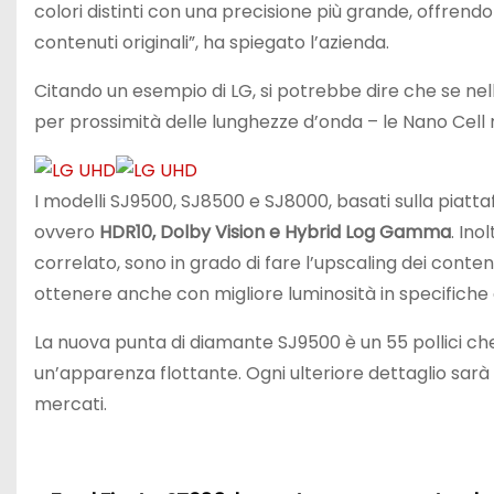
colori distinti con una precisione più grande, offren
contenuti originali”, ha spiegato l’azienda.
Citando un esempio di LG, si potrebbe dire che se nell
per prossimità delle lunghezze d’onda – le Nano Cell
I modelli SJ9500, SJ8500 e SJ8000, basati sulla piat
ovvero
HDR10, Dolby Vision e Hybrid Log Gamma
. Ino
correlato, sono in grado di fare l’upscaling dei cont
ottenere anche con migliore luminosità in specifiche
La nuova punta di diamante SJ9500 è un 55 pollici c
un’apparenza flottante. Ogni ulteriore dettaglio sarà di
mercati.