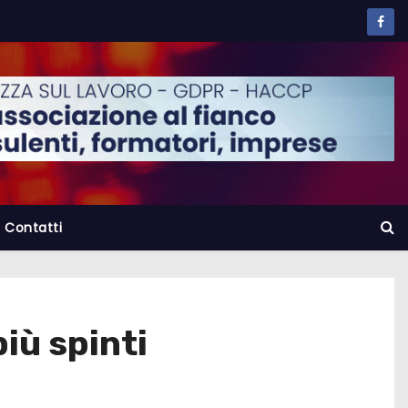
Contatti
iù spinti