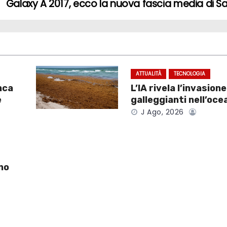
Galaxy A 2017, ecco la nuova fascia media di
ATTUALITÀ
TECNOLOGIA
nca
L’IA rivela l’invasion
e
galleggianti nell’oce
J Ago, 2026
no