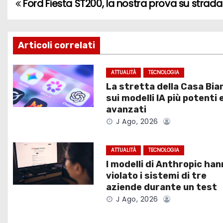
Ford Fiesta ST200, la nostra prova su strada
N
a
v
Articoli correlati
i
ATTUALITÀ
TECNOLOGIA
La stretta della Casa Bia
g
sui modelli IA più potenti 
a
avanzati
J Ago, 2026
z
i
ATTUALITÀ
TECNOLOGIA
I modelli di Anthropic han
o
violato i sistemi di tre
aziende durante un test
n
J Ago, 2026
e