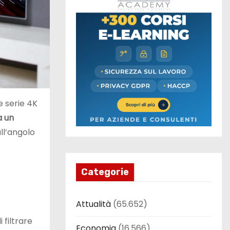
le serie 4K
a un
ll’angolo
Categorie
Attualità
(65.652)
 filtrare
Economia
(16.566)