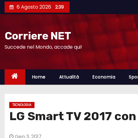
S
6 Agosto 2026
2:39
a
l
t
Corriere NET
a
a
Succede nel Mondo, accade qui!
l
c
o
Home
Attualità
Economia
Spo
n
t
e
TECNOLOGIA
n
LG Smart TV 2017 con 
u
t
o
Gen 3, 2017