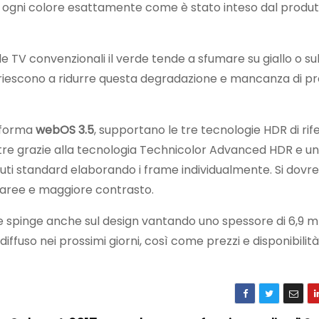
do ogni colore esattamente come è stato inteso dal produt
e TV convenzionali il verde tende a sfumare su giallo o su
 riescono a ridurre questa degradazione e mancanza di pr
taforma
webOS 3.5
, supportano le tre tecnologie HDR di rif
ltre grazie alla tecnologia Technicolor Advanced HDR e un
enuti standard elaborando i frame individualmente. Si dov
 aree e maggiore contrasto.
he spinge anche sul design vantando uno spessore di 6,9 
ffuso nei prossimi giorni, così come prezzi e disponibilità 