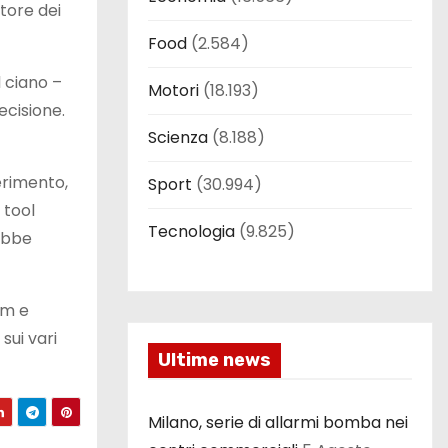
tore dei
Food
(2.584)
l ciano –
Motori
(18.193)
ecisione.
Scienza
(8.188)
erimento,
Sport
(30.994)
 tool
Tecnologia
(9.825)
rebbe
mm e
sui vari
Ultime news
Milano, serie di allarmi bomba nei