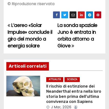
© Riproduzione riservata
L’aereo «Solar
La sonda spaziale
N
Impulse» conclude il
Juno è entrata in
a
giro del mondo a
orbita attorno a
energia solare
Giove
v
i
g
Articoli correlati
a
ATTUALITÀ
SCIENZA
z
Il rischio di estinzione dei
Neanderthal entra nella loro
i
storia ben prima dell’ultima
convivenza con Sapiens
o
J Mar, 2026