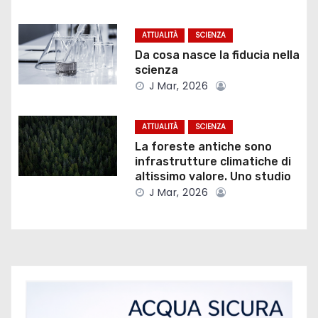
n
ATTUALITÀ
SCIENZA
e
Da cosa nasce la fiducia nella
scienza
a
J Mar, 2026
r
ATTUALITÀ
SCIENZA
t
La foreste antiche sono
infrastrutture climatiche di
i
altissimo valore. Uno studio
J Mar, 2026
c
o
l
i