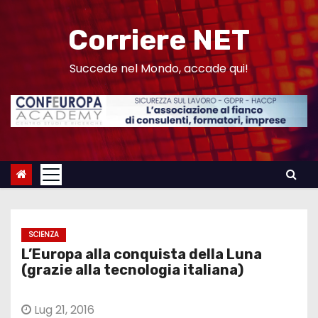
S
a
Corriere NET
l
t
Succede nel Mondo, accade qui!
a
a
l
c
o
n
t
e
SCIENZA
n
L’Europa alla conquista della Luna
u
(grazie alla tecnologia italiana)
t
o
Lug 21, 2016