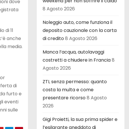
weekend per non soffrire il caldo
gioni dove
8 Agosto 2026
egistrata
Noleggio auto, come funziona il
 di 11
deposito cauzionale con la carta
 c’è anche
di credito
8 Agosto 2026
ella media.
Manca l’acqua, autolavaggi
costretti a chiudere in Francia
8
Agosto 2026
tor
ZTL senza permesso: quanto
ferta di
costa la multa e come
da furto e
presentare ricorso
8 Agosto
li eventi
2026
nni sulle
Gigi Proietti, la sua prima spider e
l’esilarante aneddoto di