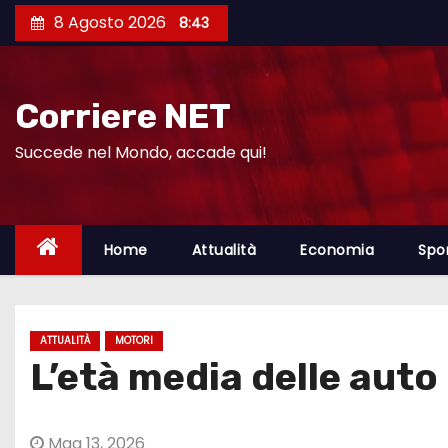
S
8 Agosto 2026
8:43
a
l
t
Corriere NET
a
a
Succede nel Mondo, accade qui!
l
c
o
Home
Attualità
Economia
Spo
n
t
e
ATTUALITÀ
MOTORI
n
L’età media delle auto 
u
t
o
Mag 13, 2026