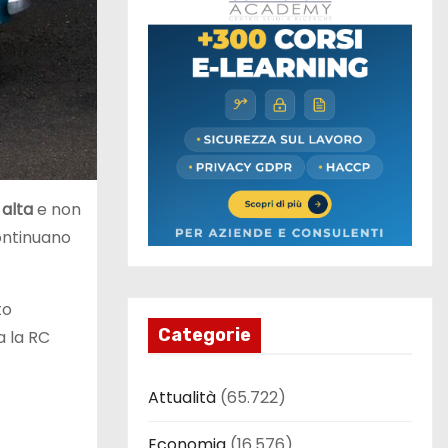
 alta
e non
continuano
to
Categorie
a la RC
Attualità
(65.722)
Economia
(16.576)