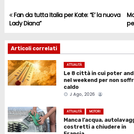
Fan da tutta Italia per Kate: “E’ la nuova
Ma
N
Lady Diana”
pe
a
v
Articoli correlati
i
g
ATTUALITÀ
Le 8 città in cui poter an
a
nel weekend per non soffri
caldo
z
J Ago, 2026
i
ATTUALITÀ
MOTORI
o
Manca l’acqua, autolavag
costretti a chiudere in
n
Francia