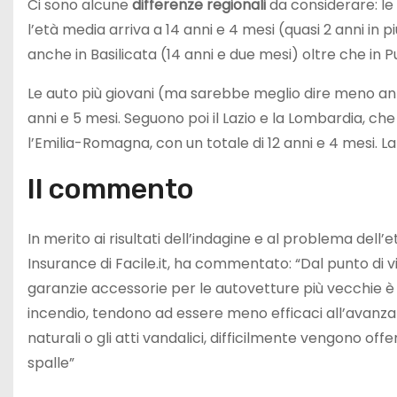
Ci sono alcune
differenze
regionali
da considerare: le a
l’età media arriva a 14 anni e 4 mesi (quasi 2 anni in 
anche in Basilicata (14 anni e due mesi) oltre che in 
Le auto più giovani (ma sarebbe meglio dire meno anzi
anni e 5 mesi. Seguono poi il Lazio e la Lombardia, ch
l’Emilia-Romagna, con un totale di 12 anni e 4 mesi. La
Il commento
In merito ai risultati dell’indagine e al problema del
Insurance di Facile.it, ha commentato: “Dal punto di vi
garanzie accessorie per le autovetture più vecchie è 
incendio, tendono ad essere meno efficaci all’avanzar
naturali o gli atti vandalici, difficilmente vengono of
spalle”