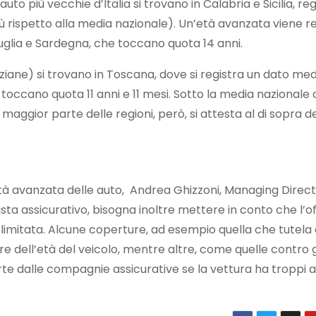
uto più vecchie d’Italia si trovano in Calabria e Sicilia, re
più rispetto alla media nazionale). Un’età avanzata viene r
Puglia e Sardegna, che toccano quota 14 anni.
ane) si trovano in Toscana, dove si registra un dato medio
e toccano quota 11 anni e 11 mesi. Sotto la media nazionale
 maggior parte delle regioni, però, si attesta al di sopra d
l’età avanzata delle auto, Andrea Ghizzoni, Managing Direc
sta assicurativo, bisogna inoltre mettere in conto che l’of
limitata. Alcune coperture, ad esempio quella che tutela 
e dell’età del veicolo, mentre altre, come quelle contro g
ferte dalle compagnie assicurative se la vettura ha troppi a