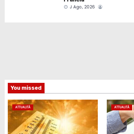
e
J Ago, 2026
a
r
t
i
c
o
You missed
l
i
ATTUALITÀ
ATTUALITÀ