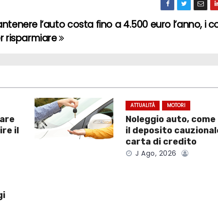
ntenere l’auto costa fino a 4.500 euro l’anno, i co
r risparmiare
ATTUALITÀ
MOTORI
dare
Noleggio auto, come
re il
il deposito cauzional
carta di credito
J Ago, 2026
gi