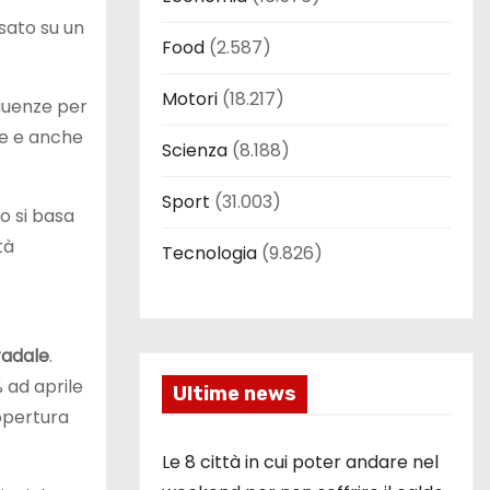
asato su un
Food
(2.587)
Motori
(18.217)
guenze per
te e anche
Scienza
(8.188)
Sport
(31.003)
o si basa
tà
Tecnologia
(9.826)
radale
.
 ad aprile
Ultime news
copertura
Le 8 città in cui poter andare nel