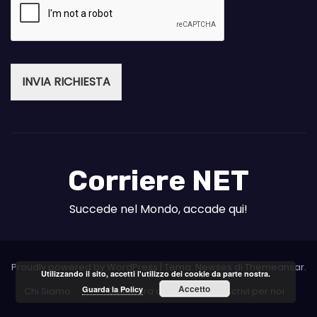
INVIA RICHIESTA
Corriere NET
Succede nel Mondo, accade qui!
Proudly powered by WordPress
|
Tema: Newses di
Themeansar
.
Utilizzando il sito, accetti l'utilizzo dei cookie da parte nostra.
Accetto
Guarda la Policy
Chi Siamo
Collabora con noi
Scrivi per noi