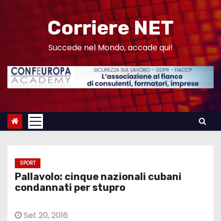
S
a
Corriere NET
l
t
Succede nel Mondo, accade qui!
a
a
l
c
o
n
t
e
SPORT
n
Pallavolo: cinque nazionali cubani
u
condannati per stupro
t
o
Set 20, 2016