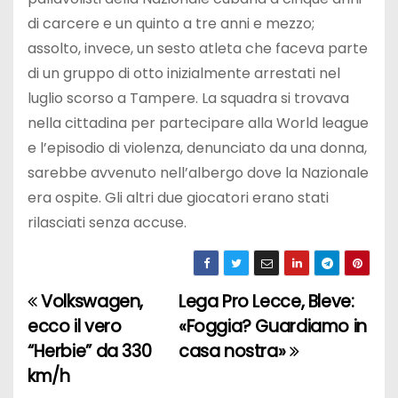
di carcere e un quinto a tre anni e mezzo;
assolto, invece, un sesto atleta che faceva parte
di un gruppo di otto inizialmente arrestati nel
luglio scorso a Tampere. La squadra si trovava
nella cittadina per partecipare alla World league
e l’episodio di violenza, denunciato da una donna,
sarebbe avvenuto nell’albergo dove la Nazionale
era ospite. Gli altri due giocatori erano stati
rilasciati senza accuse.
Volkswagen,
Lega Pro Lecce, Bleve:
N
ecco il vero
«Foggia? Guardiamo in
a
“Herbie” da 330
casa nostra»
km/h
v