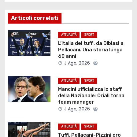
i
g
Articoli correlati
a
ATTUALITÀ
SPORT
z
L’Italia dei tuffi, da Dibiasi a
Pellacani. Una storia lunga
i
60 anni
J Ago, 2026
o
ATTUALITÀ
SPORT
n
Mancini ufficializza lo staff
e
della Nazionale: Oriali torna
team manager
a
J Ago, 2026
r
ATTUALITÀ
SPORT
t
Tuffi, Pellacani-Pizzini oro