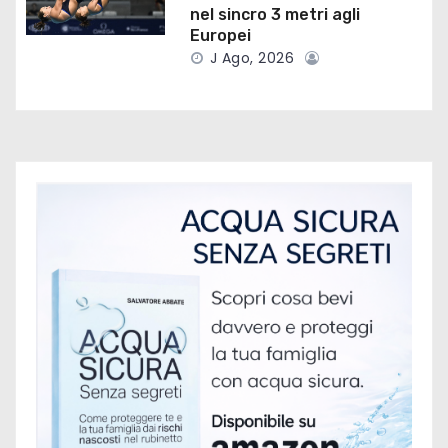
nel sincro 3 metri agli
i
Europei
J Ago, 2026
c
o
l
i