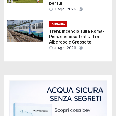
n
per lui
J Ago, 2026
e
a
ATTUALITÀ
Treni: incendio sulla Roma-
r
Pisa, sospesa tratta tra
Alberese e Grosseto
t
J Ago, 2026
i
c
o
l
i