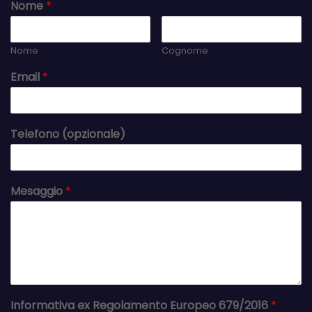
Nome
*
Nome
Cognome
Email
*
Telefono (opzionale)
Mesaggio
*
Informativa ex Regolamento Europeo 679/2016
*