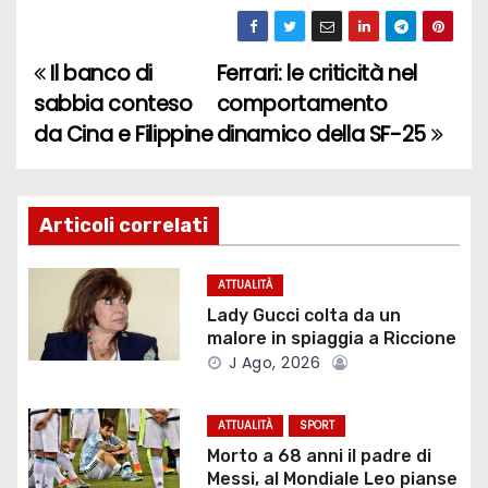
Il banco di
Ferrari: le criticità nel
N
sabbia conteso
comportamento
a
da Cina e Filippine
dinamico della SF-25
v
i
Articoli correlati
g
ATTUALITÀ
a
Lady Gucci colta da un
malore in spiaggia a Riccione
z
J Ago, 2026
i
ATTUALITÀ
SPORT
o
Morto a 68 anni il padre di
Messi, al Mondiale Leo pianse