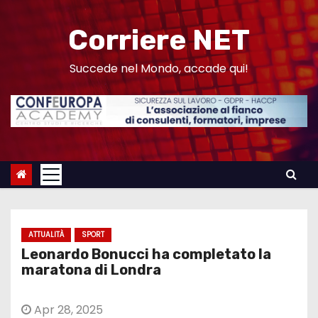
S
a
Corriere NET
l
t
Succede nel Mondo, accade qui!
a
a
l
c
o
n
t
e
ATTUALITÀ
SPORT
n
Leonardo Bonucci ha completato la
u
maratona di Londra
t
o
Apr 28, 2025