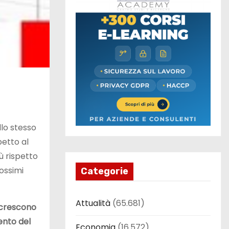
llo stesso
spetto al
iù rispetto
rossimi
Categorie
Attualità
(65.681)
l crescono
ento del
Economia
(16.572)