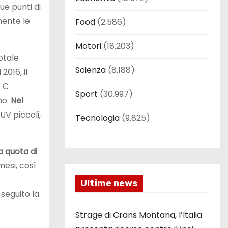
ue punti di
mente le
Food
(2.586)
Motori
(18.203)
otale
Scienza
(8.188)
2016, il
o C
Sport
(30.997)
no.
Nel
UV piccoli,
Tecnologia
(9.825)
 quota di
mesi, così
Ultime news
 seguito la
Strage di Crans Montana, l’Italia