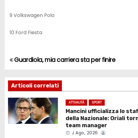
9 Volkswagen Polo
10 Ford Fiesta
Guardiola, mia carriera sta per finire
N
a
v
Articoli correlati
i
ATTUALITÀ
SPORT
Mancini ufficializza lo staf
g
della Nazionale: Oriali tor
a
team manager
J Ago, 2026