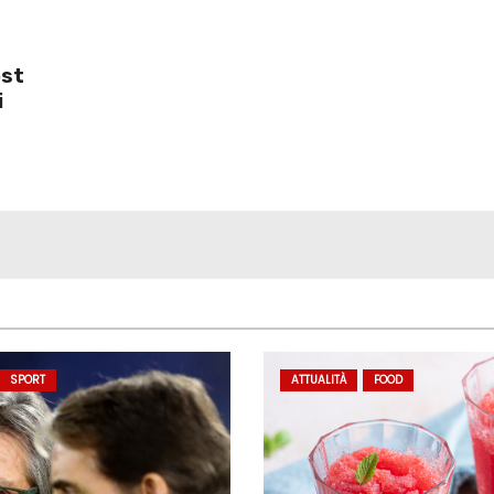
ost
i
SPORT
ATTUALITÀ
FOOD