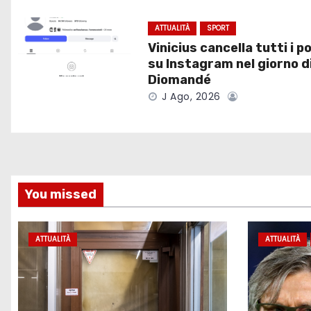
z
i
ATTUALITÀ
SPORT
Vinicius cancella tutti i p
o
su Instagram nel giorno d
Diomandé
n
J Ago, 2026
e
a
r
You missed
t
i
ATTUALITÀ
ATTUALITÀ
c
o