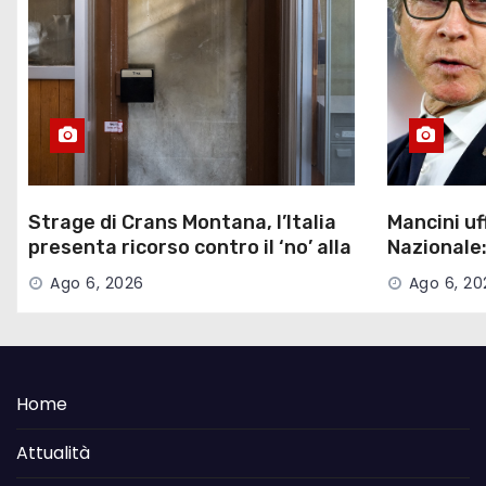
l
i
Strage di Crans Montana, l’Italia
Mancini uff
presenta ricorso contro il ‘no’ alla
Nazionale:
parte civile
manager
Ago 6, 2026
Ago 6, 20
Home
Attualità