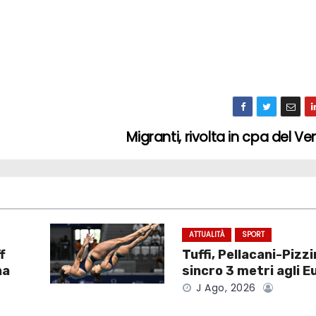
Migranti, rivolta in cpa del V
ATTUALITÀ
SPORT
f
Tuffi, Pellacani-Pizzi
na
sincro 3 metri agli E
J Ago, 2026