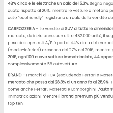
48% circa e le elettriche un calo del 5,3%
. Segno nega
quota rispetto al 2015, mentre le vetture a metano pe
auto “ecofriendly” registrano un calo delle vendite del
CARROZZERIA
– Le vendite di
SUV di tutte le dimension
mercato; da inizio anno, con oltre 482.000 unità, il s
peso dei segmenti A/B è pari al 44% circa del mercat
(medie-inferiori) crescono del 27% nel 2016, mentre pe
2016, ogni 100 nuove vetture immatricolate, 44 appa
complessivamente 56 autovetture.
BRAND
– I marchi di FCA (escludendo Ferrari e Masera
mercato che passa dal 28,3% di un anno fa al 28,9%
. 
come anche Ferrari, Maserati e Lamborghini.
L’auto s
immatricolazioni, mentre
il brand premium più vend
top ten: