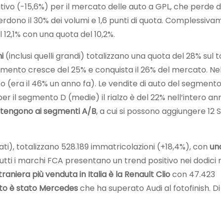
tivo (-15,6%) per il mercato delle auto a GPL, che perde d
rdono il 30% dei volumi e 1,6 punti di quota. Complessiva
 12,1% con una quota del 10,2%.
i
(inclusi quelli grandi) totalizzano una quota del 28% sul t
egmento cresce del 25% e conquista il 26% del mercato. Nel 
o (era il 46% un anno fa). Le vendite di auto del segment
r il segmento D (medie) il rialzo è del 22% nell’intero an
rtengono ai segmenti A/B
, a cui si possono aggiungere 12 S
ti), totalizzano 528.189 immatricolazioni (+18,4%), con
una
Tutti i marchi FCA presentano un trend positivo nei dodici 
traniera più venduta in Italia è la Renault Clio
con 47.423
uto è stato Mercedes
che ha superato Audi al fotofinish. Di