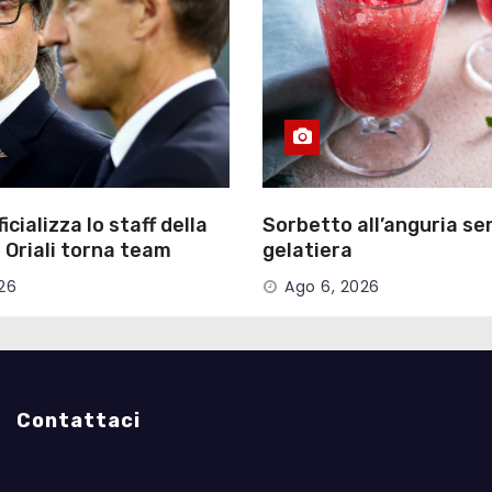
icializza lo staff della
Sorbetto all’anguria se
 Oriali torna team
gelatiera
26
Ago 6, 2026
Contattaci