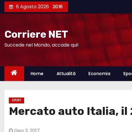
S
6 Agosto 2026
20:16
a
l
t
Corriere NET
a
a
Succede nel Mondo, accade qui!
l
c
o
Home
Attualità
Economia
Spo
n
t
e
SPORT
n
Mercato auto Italia, il
u
t
o
Gen 3, 2017