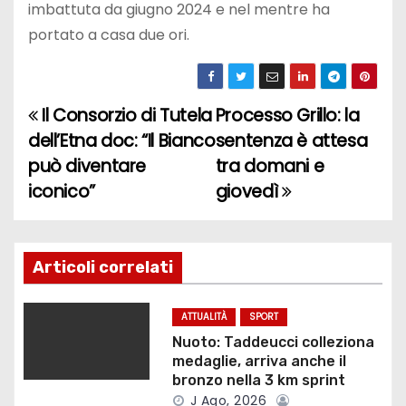
imbattuta da giugno 2024 e nel mentre ha
portato a casa due ori.
Il Consorzio di Tutela
Processo Grillo: la
N
dell’Etna doc: “Il Bianco
sentenza è attesa
a
può diventare
tra domani e
iconico”
giovedì
v
i
g
Articoli correlati
a
ATTUALITÀ
SPORT
z
Nuoto: Taddeucci colleziona
medaglie, arriva anche il
i
bronzo nella 3 km sprint
J Ago, 2026