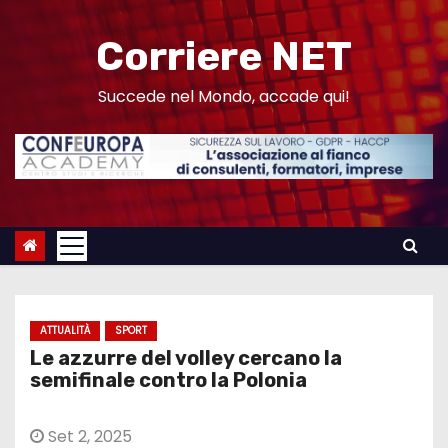
S
a
Corriere NET
l
t
Succede nel Mondo, accade qui!
a
a
l
c
o
n
t
e
ATTUALITÀ
SPORT
n
Le azzurre del volley cercano la
u
semifinale contro la Polonia
t
o
Set 2, 2025