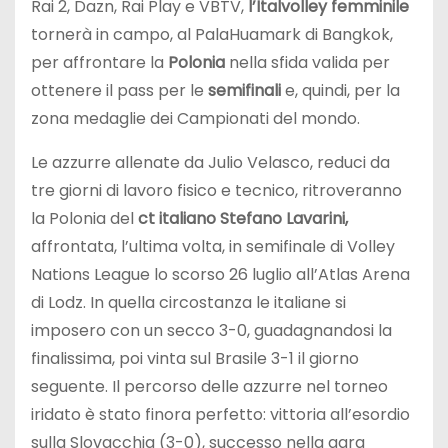
Rai 2, Dazn, Rai Play e VBTV,
l’Italvolley femminile
tornerà in campo, al PalaHuamark di Bangkok,
per affrontare la
Polonia
nella sfida valida per
ottenere il pass per le
semifinali
e, quindi, per la
zona medaglie dei Campionati del mondo.
Le azzurre allenate da Julio Velasco, reduci da
tre giorni di lavoro fisico e tecnico, ritroveranno
la Polonia del
ct italiano Stefano Lavarini,
affrontata, l’ultima volta, in semifinale di Volley
Nations League lo scorso 26 luglio all’Atlas Arena
di Lodz. In quella circostanza le italiane si
imposero con un secco 3-0, guadagnandosi la
finalissima, poi vinta sul Brasile 3-1 il giorno
seguente. Il percorso delle azzurre nel torneo
iridato è stato finora perfetto: vittoria all’esordio
sulla Slovacchia (3-0), successo nella gara