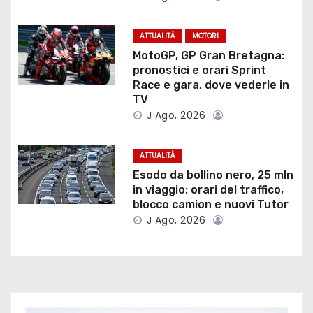
o
ATTUALITÀ
MOTORI
n
MotoGP, GP Gran Bretagna:
e
pronostici e orari Sprint
Race e gara, dove vederle in
a
TV
J Ago, 2026
r
t
ATTUALITÀ
Esodo da bollino nero, 25 mln
i
in viaggio: orari del traffico,
blocco camion e nuovi Tutor
c
J Ago, 2026
o
l
i