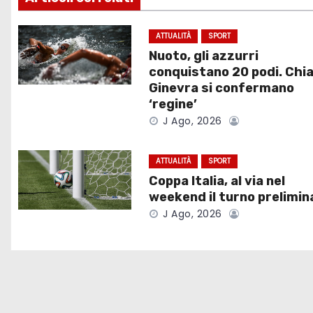
i
g
ATTUALITÀ
SPORT
Nuoto, gli azzurri
a
conquistano 20 podi. Chia
Ginevra si confermano
z
‘regine’
J Ago, 2026
i
o
ATTUALITÀ
SPORT
Coppa Italia, al via nel
n
weekend il turno prelimin
e
J Ago, 2026
a
r
t