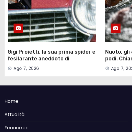
Gigi Proietti, la sua prima spider e
Nuoto, gli
l’esilarante aneddoto di
podi. Chia
Ferragosto
conferman
Ago 7, 2026
Ago 7, 20
Home
Attualità
Economia