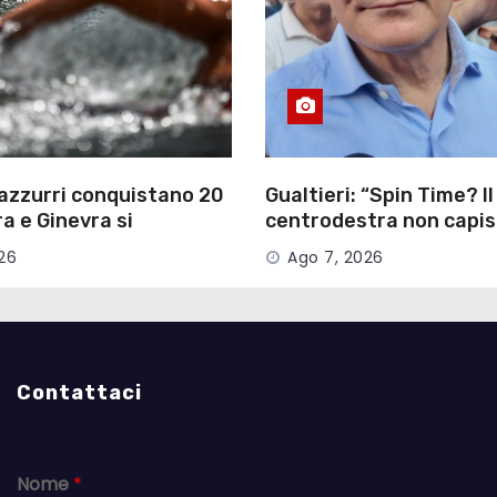
 azzurri conquistano 20
Gualtieri: “Spin Time? Il
ra e Ginevra si
centrodestra non capis
o ‘regine’
parliamo di persone”
26
Ago 7, 2026
Contattaci
Nome
*