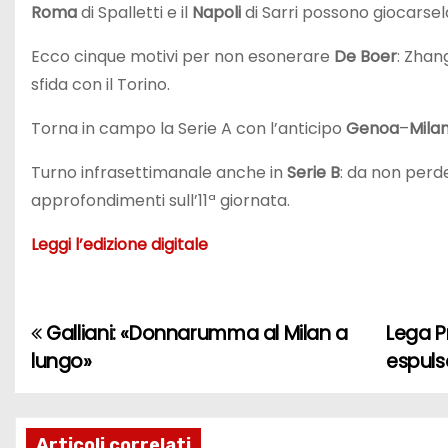
Roma
di Spalletti e il
Napoli
di Sarri possono giocarsela 
Ecco cinque motivi per non esonerare
De Boer
: Zhan
sfida con il Torino.
Torna in campo la Serie A con l’anticipo
Genoa
–
Mila
Turno infrasettimanale anche in
Serie B
: da non perde
approfondimenti sull’11ª giornata.
Leggi l’edizione digitale
Galliani: «Donnarumma al Milan a
Lega Pr
N
lungo»
espul
a
v
Articoli correlati