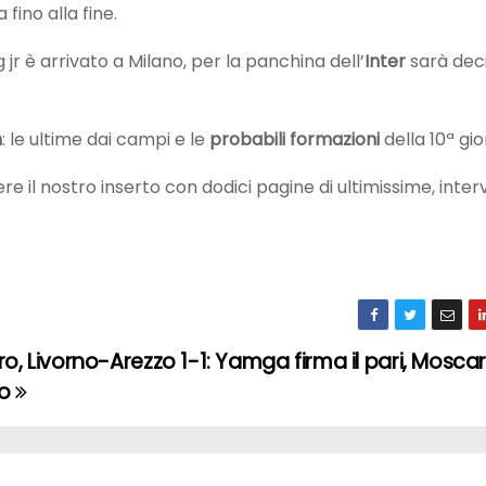
fino alla fine.
g jr è arrivato a Milano, per la panchina dell’
Inter
sarà deci
n
: le ultime dai campi e le
probabili formazioni
della 10ª gi
re il nostro inserto con dodici pagine di ultimissime, inter
o, Livorno-Arezzo 1-1: Yamga firma il pari, Moscar
so