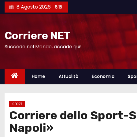
S
8 Agosto 2026
6:15
a
l
t
Corriere NET
a
a
Succede nel Mondo, accade qui!
l
c
o
Home
Attualità
Economia
Spo
n
t
e
SPORT
n
Corriere dello Sport-S
u
t
Napoli»
o