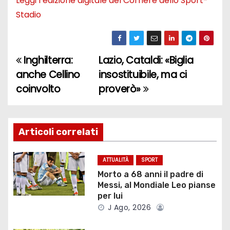
Leggi l’edizione digitale del Corriere dello Sport-
Stadio
Inghilterra:
Lazio, Cataldi: «Biglia
N
anche Cellino
insostituibile, ma ci
a
coinvolto
proverò»
v
i
Articoli correlati
g
ATTUALITÀ
SPORT
a
Morto a 68 anni il padre di
Messi, al Mondiale Leo pianse
z
per lui
J Ago, 2026
i