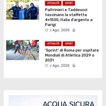
o
ATTUALITÀ
SPORT
Paltrinieri e Taddeucci
n
tascinano la staffetta
4×1500, Italia d’argento a
e
Parigi
J Ago, 2026
a
r
ATTUALITÀ
SPORT
‘Sprint’ di Roma per ospitare
t
Mondiali di Atletica 2029 o
2031
i
J Ago, 2026
c
o
l
i