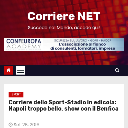
S
a
Corriere NET
l
t
Succede nel Mondo, accade qui!
a
a
l
c
o
n
t
e
SPORT
n
Corriere dello Sport-Stadio in edicola:
u
Napoli troppo bello, show con il Benfica
t
o
Set 28, 2016