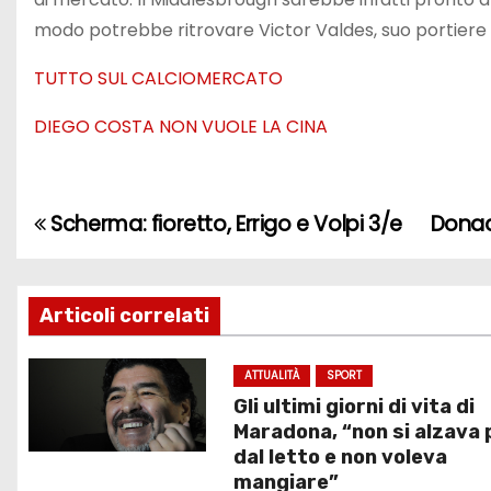
modo potrebbe ritrovare Victor Valdes, suo portiere g
TUTTO SUL CALCIOMERCATO
DIEGO COSTA NON VUOLE LA CINA
Scherma: fioretto, Errigo e Volpi 3/e
Donad
N
a
v
Articoli correlati
i
ATTUALITÀ
SPORT
Gli ultimi giorni di vita di
g
Maradona, “non si alzava 
a
dal letto e non voleva
mangiare”