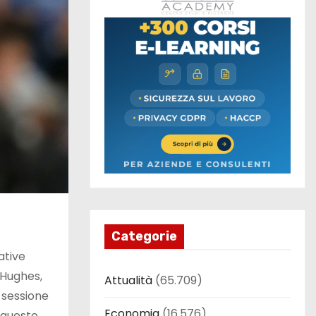
Categorie
ative
 Hughes,
Attualità
(65.709)
 sessione
Economia
(16.576)
n questo