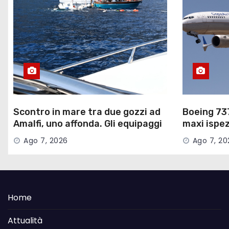
Scontro in mare tra due gozzi ad
Boeing 737
Amalfi, uno affonda. Gli equipaggi
maxi ispez
messi in salvo
aerei a ri
Ago 7, 2026
Ago 7, 20
Home
Attualità