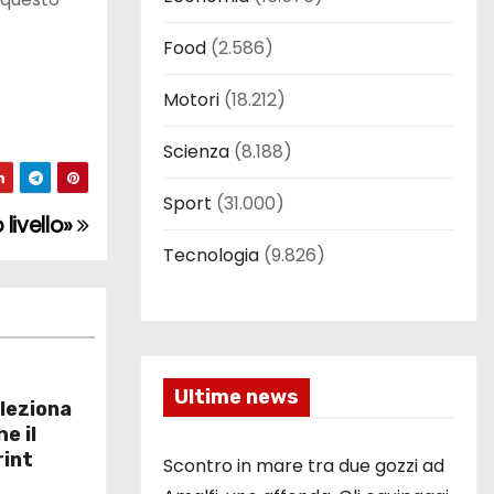
Food
(2.586)
Motori
(18.212)
Scienza
(8.188)
Sport
(31.000)
livello»
Tecnologia
(9.826)
Ultime news
leziona
e il
rint
Scontro in mare tra due gozzi ad