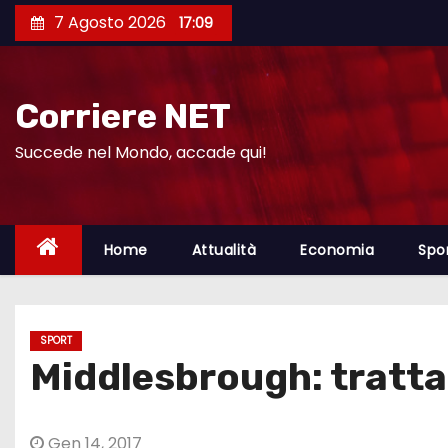
S
7 Agosto 2026
17:09
a
l
t
Corriere NET
a
a
Succede nel Mondo, accade qui!
l
c
o
Home
Attualità
Economia
Spo
n
t
e
SPORT
n
Middlesbrough: trattat
u
t
o
Gen 14, 2017