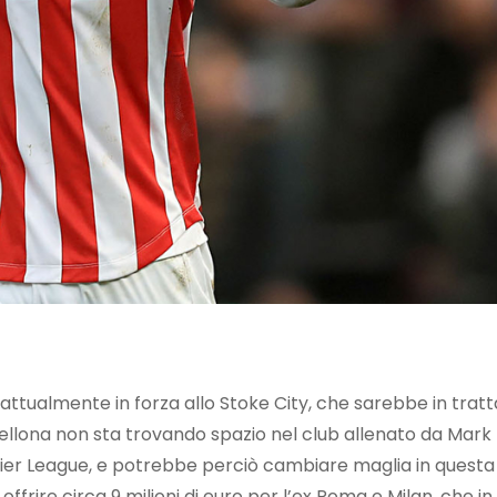
attualmente in forza allo Stoke City, che sarebbe in tratt
ellona non sta trovando spazio nel club allenato da Mark
mier League, e potrebbe perciò cambiare maglia in questa
ffrire circa 9 milioni di euro per l’ex Roma e Milan, che i