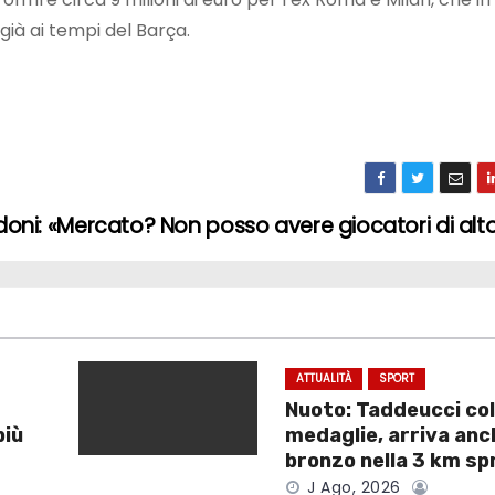
ià ai tempi del Barça.
oni: «Mercato? Non posso avere giocatori di alto 
ATTUALITÀ
SPORT
Nuoto: Taddeucci col
più
medaglie, arriva anch
bronzo nella 3 km sp
J Ago, 2026