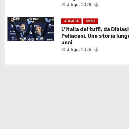
z
J Ago, 2026
i
ATTUALITÀ
SPORT
o
L’Italia dei tuffi, da Dibiasi
Pellacani. Una storia lung
n
anni
J Ago, 2026
e
a
r
t
i
c
o