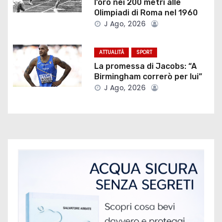
e
l’oro nei 200 metri alle
Olimpiadi di Roma nel 1960
a
J Ago, 2026
r
ATTUALITÀ
SPORT
t
La promessa di Jacobs: “A
Birmingham correrò per lui”
i
J Ago, 2026
c
o
l
i