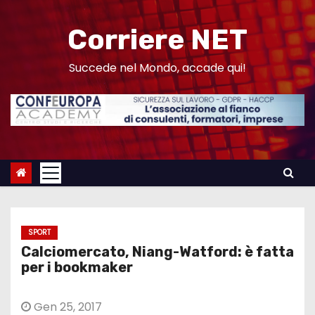
S
a
Corriere NET
l
t
Succede nel Mondo, accade qui!
a
a
l
c
o
n
t
e
SPORT
n
Calciomercato, Niang-Watford: è fatta
u
per i bookmaker
t
o
Gen 25, 2017