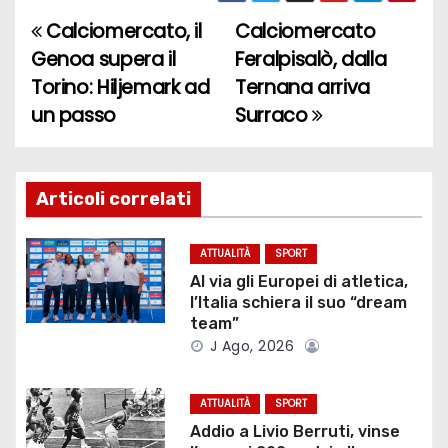
Calciomercato, il
Calciomercato
N
Genoa supera il
Feralpisalò, dalla
a
Torino: Hiljemark ad
Ternana arriva
un passo
Surraco
v
i
g
Articoli correlati
a
ATTUALITÀ
SPORT
z
Al via gli Europei di atletica,
l’Italia schiera il suo “dream
i
team”
J Ago, 2026
o
ATTUALITÀ
SPORT
n
Addio a Livio Berruti, vinse