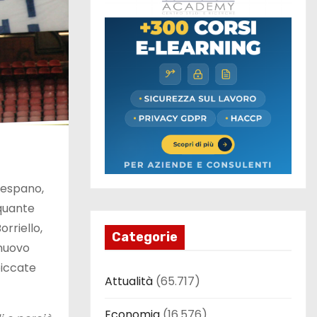
respano,
 quante
rriello,
Categorie
 nuovo
piccate
Attualità
(65.717)
Economia
(16.576)