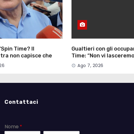
“Spin Time? Il
Gualtieri con gli occupa
tra non capisce che
Time: “Non vi lasceremo
i persone”
26
Ago 7, 2026
Contattaci
Nome
*