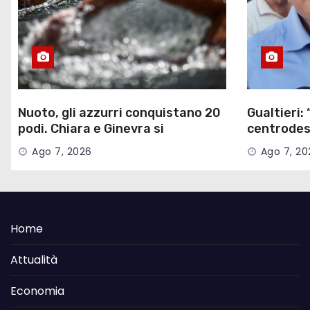
Nuoto, gli azzurri conquistano 20
Gualtieri: 
podi. Chiara e Ginevra si
centrodes
confermano ‘regine’
parliamo d
Ago 7, 2026
Ago 7, 20
Home
Attualità
Economia