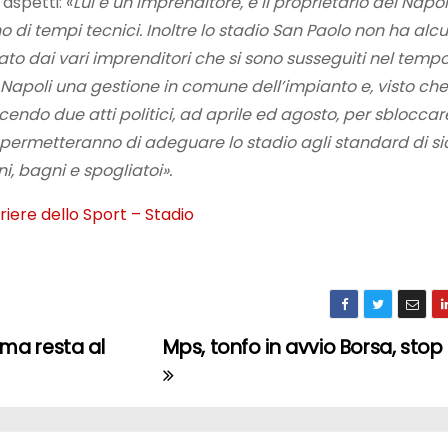
aspetti: «
Lui è un imprenditore, è il proprietario del Napol
no di tempi tecnici. Inoltre lo stadio San Paolo non ha alc
 dai vari imprenditori che si sono susseguiti nel tempo.
 Napoli una gestione in comune dell’impianto e, visto che
ndo due atti politici, ad aprile ed agosto, per sbloccare
ci permetteranno di adeguare lo stadio agli standard di s
i, bagni e spogliatoi».
riere dello Sport – Stadio
ma resta al
Mps, tonfo in avvio Borsa, stop