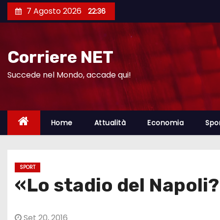
S
7 Agosto 2026
22:36
a
l
t
Corriere NET
a
a
Succede nel Mondo, accade qui!
l
c
o
Home
Attualità
Economia
Spo
n
t
e
SPORT
n
«Lo stadio del Napoli?
u
t
o
Set 20, 2016