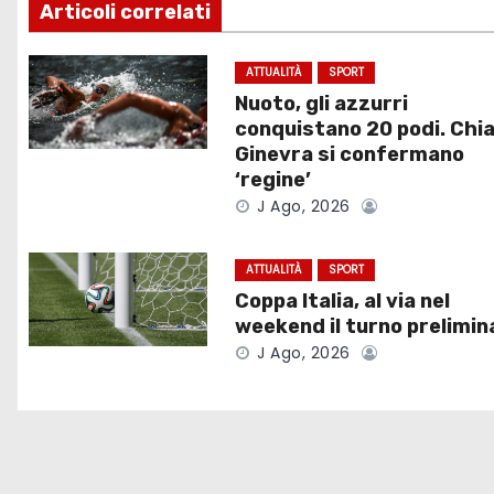
Articoli correlati
i
g
ATTUALITÀ
SPORT
Nuoto, gli azzurri
a
conquistano 20 podi. Chia
Ginevra si confermano
z
‘regine’
J Ago, 2026
i
o
ATTUALITÀ
SPORT
Coppa Italia, al via nel
n
weekend il turno prelimin
e
J Ago, 2026
a
r