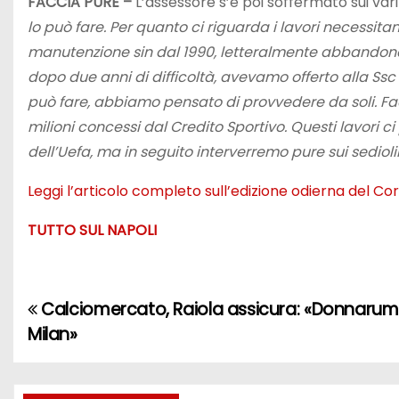
FACCIA PURE –
L’assessore s’è poi soffermato sui vari 
lo può fare. Per quanto ci riguarda i lavori necessita
manutenzione sin dal 1990, letteralmente abbandonato
dopo due anni di difficoltà, avevamo offerto alla Ssc
può fare, abbiamo pensato di provvedere da soli. Face
milioni concessi dal Credito Sportivo. Questi lavori 
dell’Uefa, ma in seguito interverremo pure sui sediolin
Leggi l’articolo completo sull’edizione odierna del Cor
TUTTO SUL NAPOLI
Calciomercato, Raiola assicura: «Donnarum
N
Milan»
a
v