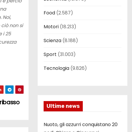
i e perciò
una
Food
(2.587)
 Noi,
 ciò non si
Motori
(18.213)
 i 25
Scienza
(8.188)
icurezza
Sport
(31.003)
Tecnologia
(9.826)
 ribasso
Ultime news
Nuoto, gli azzurri conquistano 20