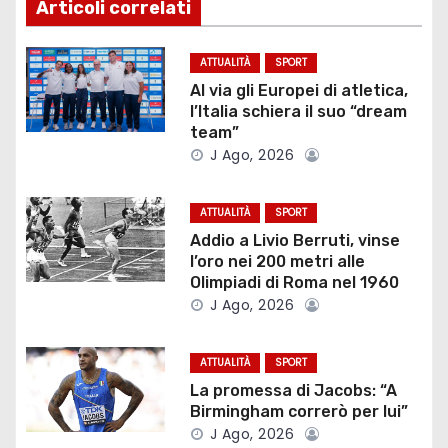
g
Articoli correlati
a
ATTUALITÀ
SPORT
z
Al via gli Europei di atletica,
l’Italia schiera il suo “dream
i
team”
J Ago, 2026
o
ATTUALITÀ
SPORT
n
Addio a Livio Berruti, vinse
e
l’oro nei 200 metri alle
Olimpiadi di Roma nel 1960
a
J Ago, 2026
r
ATTUALITÀ
SPORT
t
La promessa di Jacobs: “A
Birmingham correrò per lui”
i
J Ago, 2026