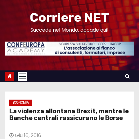
S
a
Corriere NET
l
t
Succede nel Mondo, accade qui!
a
a
l
c
o
n
t
e
ECONOMIA
n
La violenza allontana Brexit, mentre le
u
Banche centrali rassicurano le Borse
t
o
Giu 16, 2016