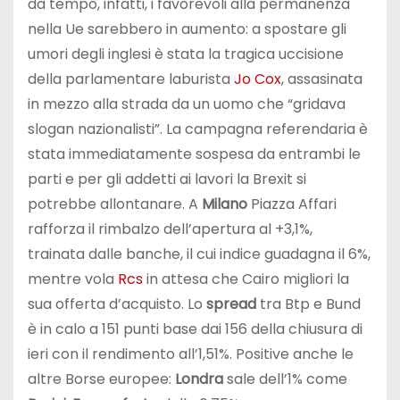
da tempo, infatti, i favorevoli alla permanenza
nella Ue sarebbero in aumento: a spostare gli
umori degli inglesi è stata la tragica uccisione
della parlamentare laburista
Jo Cox
, assasinata
in mezzo alla strada da un uomo che “gridava
slogan nazionalisti”. La campagna referendaria è
stata immediatamente sospesa da entrambi le
parti e per gli addetti ai lavori la Brexit si
potrebbe allontanare. A
Milano
Piazza Affari
rafforza il rimbalzo dell’apertura al +3,1%,
trainata dalle banche, il cui indice guadagna il 6%,
mentre vola
Rcs
in attesa che Cairo migliori la
sua offerta d’acquisto. Lo
spread
tra Btp e Bund
è in calo a 151 punti base dai 156 della chiusura di
ieri con il rendimento all’1,51%. Positive anche le
altre Borse europee:
Londra
sale dell’1% come