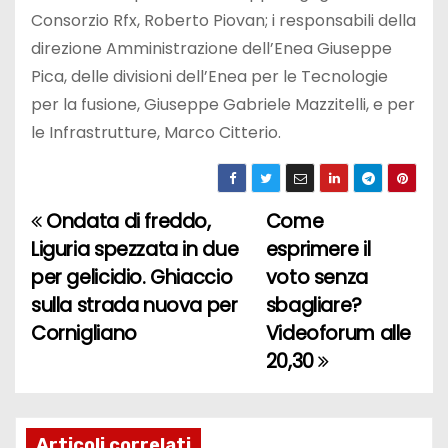
Consorzio Rfx, Roberto Piovan; i responsabili della
direzione Amministrazione dell’Enea Giuseppe
Pica, delle divisioni dell’Enea per le Tecnologie
per la fusione, Giuseppe Gabriele Mazzitelli, e per
le Infrastrutture, Marco Citterio.
Ondata di freddo,
Come
N
Liguria spezzata in due
esprimere il
a
per gelicidio. Ghiaccio
voto senza
sulla strada nuova per
sbagliare?
v
Cornigliano
Videoforum alle
i
20,30
g
a
Articoli correlati