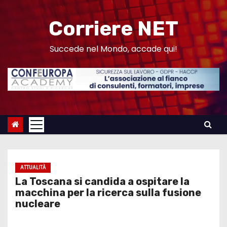
S
a
Corriere NET
l
t
Succede nel Mondo, accade qui!
a
a
l
c
o
n
t
e
ATTUALITÀ
n
La Toscana si candida a ospitare la
u
macchina per la ricerca sulla fusione
nucleare
t
o