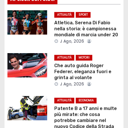
z
ATTUALITÀ
SPORT
i
Atletica, Serena Di Fabio
nella storia: è campionessa
o
mondiale di marcia under 20
J Ago, 2026
n
e
ATTUALITÀ
MOTORI
Che auto guida Roger
a
Federer, eleganza fuori e
grinta al volante
r
J Ago, 2026
t
ATTUALITÀ
ECONOMIA
i
Patente B a 17 anni e multe
più mirate: che cosa
c
potrebbe cambiare nel
nuovo Codice della Strada