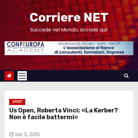
S
a
Corriere NET
l
t
Succede nel Mondo, accade qui!
a
a
l
c
o
n
t
e
SPORT
n
Us Open, Roberta Vinci: «La Kerber?
u
Non è facile battermi»
t
o
Set 5, 2016