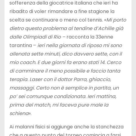
sofferenza della giocatrice italiana che ieri ha
ribadito di voler rimandare a fine stagione la
scelta se continuare o meno col tennis. «
Mi porto
dietro questo problema al tendine d’Achille già
dalle Olimpiadi di Rio –
racconta la 33enne
tarantina –
ieri nella giornata di riposo mi sono
allenata sette minuti, dico davvero sette, con il
mio coach. E due giorni fa erano stati 14. Cerco
di camminare il meno possibile e faccio tanta
terapia. Laser con il dottor Parra, ghiaccio,
massaggi. Certo non è semplice in partita, un
po’ sei comunque condizionata. Ieri mattina,
prima del match, mi faceva pure male la
schiena
».
Ai malanni fisici si aggiunge anche la stanchezza
che a questo punto del torneo comincia a farsi