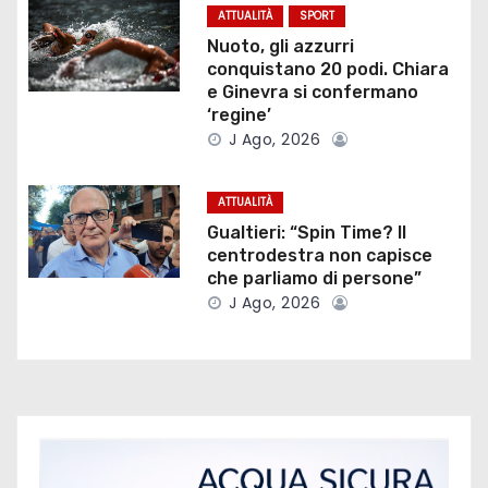
n
ATTUALITÀ
SPORT
e
Nuoto, gli azzurri
conquistano 20 podi. Chiara
a
e Ginevra si confermano
‘regine’
r
J Ago, 2026
t
ATTUALITÀ
i
Gualtieri: “Spin Time? Il
centrodestra non capisce
c
che parliamo di persone”
J Ago, 2026
o
l
i