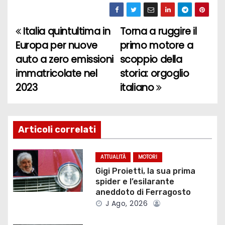
Italia quintultima in
Torna a ruggire il
N
Europa per nuove
primo motore a
a
auto a zero emissioni
scoppio della
immatricolate nel
storia: orgoglio
v
2023
italiano
i
g
Articoli correlati
a
z
ATTUALITÀ
MOTORI
Gigi Proietti, la sua prima
i
spider e l’esilarante
aneddoto di Ferragosto
o
J Ago, 2026