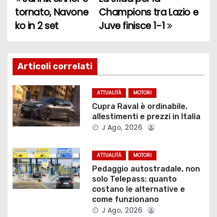
N
tornato, Navone
Champions tra Lazio e
a
ko in 2 set
Juve finisce 1-1
v
i
Articoli correlati
g
ATTUALITÀ
MOTORI
a
Cupra Raval è ordinabile,
allestimenti e prezzi in Italia
z
J Ago, 2026
i
ATTUALITÀ
MOTORI
o
Pedaggio autostradale, non
solo Telepass: quanto
n
costano le alternative e
come funzionano
e
J Ago, 2026