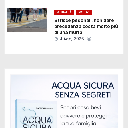
a
ATTUALITÀ
MOTORI
r
Strisce pedonali: non dare
precedenza costa molto più
t
di una multa
i
J Ago, 2026
c
o
l
i