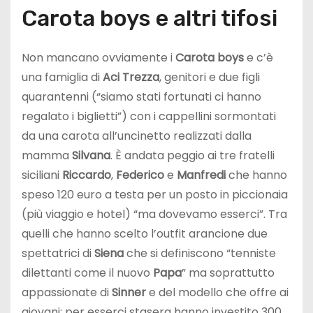
Carota boys e altri tifosi
Non mancano ovviamente i
Carota boys
e c’è
una famiglia di
Aci Trezza
, genitori e due figli
quarantenni (“siamo stati fortunati ci hanno
regalato i biglietti”) con i cappellini sormontati
da una carota all’uncinetto realizzati dalla
mamma
Silvana
. È andata peggio ai tre fratelli
siciliani
Riccardo
,
Federico
e
Manfredi
che hanno
speso 120 euro a testa per un posto in piccionaia
(più viaggio e hotel) “ma dovevamo esserci”. Tra
quelli che hanno scelto l’outfit arancione due
spettatrici di
Siena
che si definiscono “tenniste
dilettanti come il nuovo
Papa
” ma soprattutto
appassionate di
Sinner
e del modello che offre ai
giovani: per esserci stasera hanno investito 300