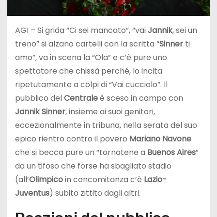
AGI – Si grida “Ci sei mancato”, “vai
Jannik
, sei un
treno” si alzano cartelli con la scritta “
Sinner
ti
amo”, va in scena la “Ola” e c’è pure uno
spettatore che chissà perché, lo incita
ripetutamente a colpi di “Vai cucciolo”. Il
pubblico del
Centrale
è sceso in campo con
Jannik Sinner
, insieme ai suoi genitori,
eccezionalmente in tribuna, nella serata del suo
epico rientro contro il povero
Mariano Navone
che si becca pure un “tornatene a
Buenos Aires
”
da un tifoso che forse ha sbagliato stadio
(all’
Olimpico
in concomitanza c’è
Lazio-
Juventus
) subito zittito dagli altri.