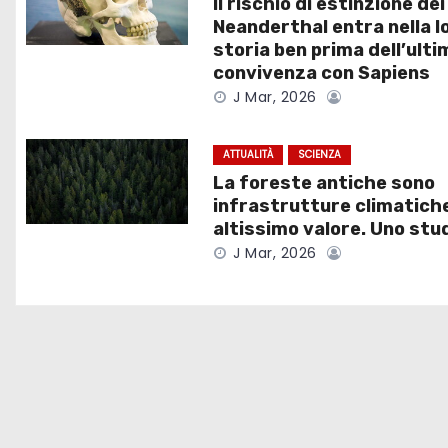
Il rischio di estinzione dei
Neanderthal entra nella l
z
storia ben prima dell’ulti
convivenza con Sapiens
i
J Mar, 2026
o
ATTUALITÀ
SCIENZA
n
La foreste antiche sono
e
infrastrutture climatiche
altissimo valore. Uno stu
a
J Mar, 2026
r
t
i
c