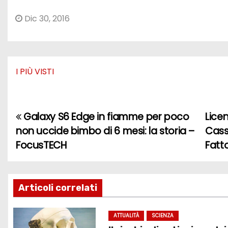
Dic 30, 2016
I PIÙ VISTI
Galaxy S6 Edge in fiamme per poco
Licen
N
non uccide bimbo di 6 mesi: la storia –
Cass
a
FocusTECH
Fatt
v
i
Articoli correlati
g
ATTUALITÀ
SCIENZA
a