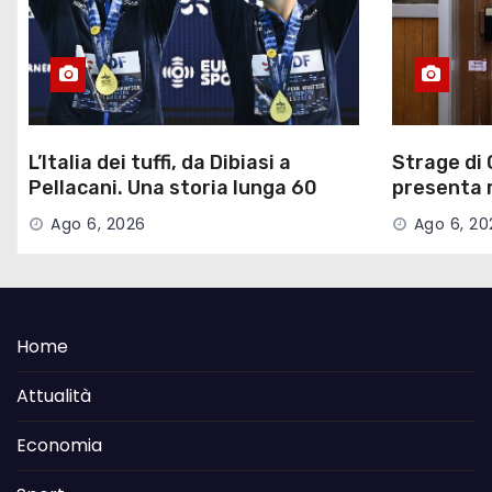
L’Italia dei tuffi, da Dibiasi a
Strage di 
Pellacani. Una storia lunga 60
presenta ri
anni
parte civi
Ago 6, 2026
Ago 6, 20
Home
Attualità
Economia