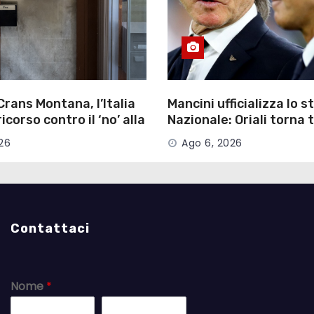
Crans Montana, l’Italia
Mancini ufficializza lo st
corso contro il ‘no’ alla
Nazionale: Oriali torna
le
manager
26
Ago 6, 2026
Contattaci
Nome
*