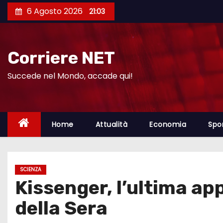
S
6 Agosto 2026
21:03
a
l
t
Corriere NET
a
a
Succede nel Mondo, accade qui!
l
c
o
Home
Attualità
Economia
Spo
n
t
e
SCIENZA
n
Kissenger, l’ultima ap
u
t
della Sera
o