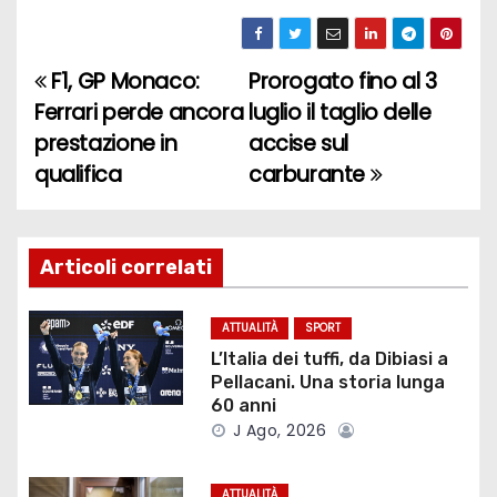
F1, GP Monaco:
Prorogato fino al 3
N
Ferrari perde ancora
luglio il taglio delle
a
prestazione in
accise sul
qualifica
carburante
v
i
g
Articoli correlati
a
ATTUALITÀ
SPORT
z
L’Italia dei tuffi, da Dibiasi a
Pellacani. Una storia lunga
i
60 anni
J Ago, 2026
o
ATTUALITÀ