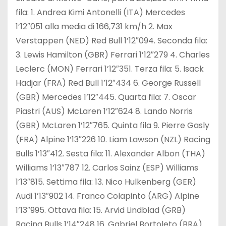
fila: 1. Andrea Kimi Antonelli (ITA) Mercedes
1’12″051 alla media di 166,731 km/h 2. Max
Verstappen (NED) Red Bull 1’12″094. Seconda fila:
3. Lewis Hamilton (GBR) Ferrari 1’12″279 4. Charles
Leclerc (MON) Ferrari 1’12″351. Terza fila: 5. Isack
Hadjar (FRA) Red Bull 1’12″434 6. George Russell
(GBR) Mercedes 1’12″445. Quarta fila: 7. Oscar
Piastri (AUS) McLaren 1’12″624 8. Lando Norris
(GBR) McLaren 1’12″765. Quinta fila 9. Pierre Gasly
(FRA) Alpine 1’13″226 10. Liam Lawson (NZL) Racing
Bulls 1’13″412. Sesta fila: 11. Alexander Albon (THA)
Williams 1’13″787 12. Carlos Sainz (ESP) Williams
1’13″815. Settima fila: 13. Nico Hulkenberg (GER)
Audi 1’13″902 14. Franco Colapinto (ARG) Alpine
1’13″995. Ottava fila: 15. Arvid Lindblad (GRB)
Racing Bulls 1’14″248 16. Gabriel Bortoleto (BRA)