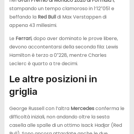
nel
Gran Premio di Monaco 2026 di Formula 1
,
stampando un tempo clamoroso in 1’12″051 e
beffando la
Red Bull
di Max Verstappen di
appena 43 millesimi.
Le
Ferrari
, dopo aver dominato le prove libere,
devono accontentarsi della seconda fila: Lewis
Hamilton è terzo a 0″228, mentre Charles
Leclerc è quarto a tre decimi.
Le altre posizioni in
griglia
George Russell con l’altra
Mercedes
conferma le
difficoltà iniziali, non andando oltre la sesta
casella alle spalle di un ottimo Isack Hadjar (Red
Bull). Sono ancora attardate anche le due