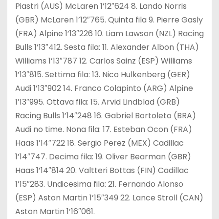
Piastri (AUS) McLaren 1’12″624 8. Lando Norris
(GBR) McLaren 1’12″765. Quinta fila 9. Pierre Gasly
(FRA) Alpine 1’13″226 10. Liam Lawson (NZL) Racing
Bulls 1’13″412. Sesta fila: 11. Alexander Albon (THA)
Williams 1’13″787 12. Carlos Sainz (ESP) Williams
1’13″815. Settima fila: 13. Nico Hulkenberg (GER)
Audi 1’13″902 14. Franco Colapinto (ARG) Alpine
1’13″995. Ottava fila: 15. Arvid Lindblad (GRB)
Racing Bulls 1’14″248 16. Gabriel Bortoleto (BRA)
Audi no time. Nona fila: 17. Esteban Ocon (FRA)
Haas 1’14″722 18. Sergio Perez (MEX) Cadillac
1’14″747. Decima fila: 19. Oliver Bearman (GBR)
Haas 1’14″814 20. Valtteri Bottas (FIN) Cadillac
1’15″283. Undicesima fila: 21. Fernando Alonso
(ESP) Aston Martin 1’15″349 22. Lance Stroll (CAN)
Aston Martin 1’16″061.