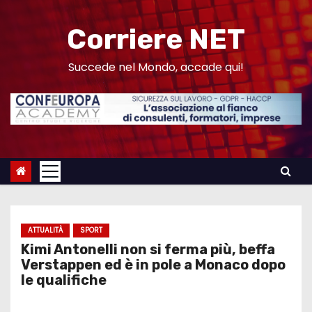
S
a
Corriere NET
l
t
Succede nel Mondo, accade qui!
a
a
l
c
o
n
t
e
ATTUALITÀ
SPORT
n
Kimi Antonelli non si ferma più, beffa
u
Verstappen ed è in pole a Monaco dopo
le qualifiche
t
o