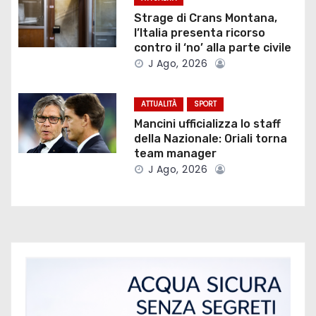
n
Strage di Crans Montana,
e
l’Italia presenta ricorso
contro il ‘no’ alla parte civile
a
J Ago, 2026
r
ATTUALITÀ
SPORT
t
Mancini ufficializza lo staff
della Nazionale: Oriali torna
i
team manager
J Ago, 2026
c
o
l
i