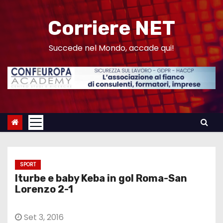
S
a
Corriere NET
l
t
Succede nel Mondo, accade qui!
a
a
l
c
o
n
t
e
SPORT
n
Iturbe e baby Keba in gol Roma-San
u
Lorenzo 2-1
t
o
Set 3, 2016