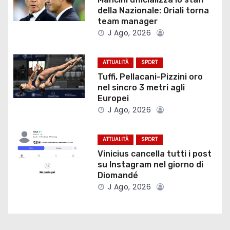
della Nazionale: Oriali torna
z
team manager
J Ago, 2026
i
o
ATTUALITÀ
SPORT
Tuffi, Pellacani-Pizzini oro
n
nel sincro 3 metri agli
Europei
e
J Ago, 2026
a
ATTUALITÀ
SPORT
r
Vinicius cancella tutti i post
su Instagram nel giorno di
t
Diomandé
i
J Ago, 2026
c