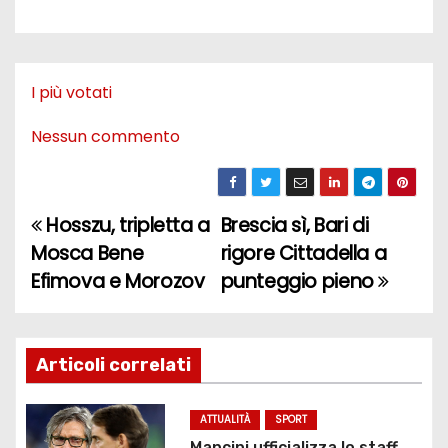
I più votati
Nessun commento
Hosszu, tripletta a
Brescia sì, Bari di
N
Mosca Bene
rigore Cittadella a
a
Efimova e Morozov
punteggio pieno
v
i
Articoli correlati
g
ATTUALITÀ
SPORT
a
Mancini ufficializza lo staff