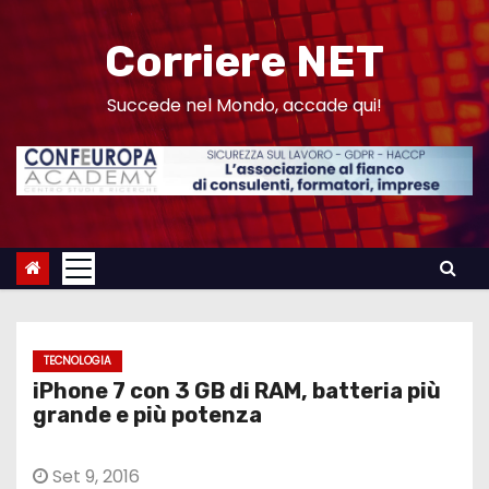
S
a
Corriere NET
l
t
Succede nel Mondo, accade qui!
a
a
l
c
o
n
t
e
TECNOLOGIA
n
iPhone 7 con 3 GB di RAM, batteria più
u
grande e più potenza
t
o
Set 9, 2016