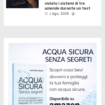
t
violato i sistemi di tre
aziende durante un test
i
J Ago, 2026
c
o
l
i