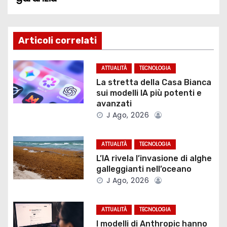
v
i
g
Articoli correlati
a
ATTUALITÀ
TECNOLOGIA
z
La stretta della Casa Bianca
sui modelli IA più potenti e
i
avanzati
J Ago, 2026
o
ATTUALITÀ
TECNOLOGIA
n
L’IA rivela l’invasione di alghe
e
galleggianti nell’oceano
J Ago, 2026
a
r
ATTUALITÀ
TECNOLOGIA
I modelli di Anthropic hanno