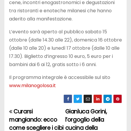
cene, incontri enogastronomici e degustazioni
tra ristoranti e enoteche milanesi che hanno
aderito alla manifestazione.
L’evento sarà aperto al pubblico sabato 15
ottobre (dalle 14.30 alle 22), domenica 16 ottobre
(dalle 10 alle 20) e lunedì 17 ottobre (dalle 10 alle
17.30). Biglietto d’ingresso 10 euro, 5 euro per i
bambini dai 6 ai 12, gratis sotto i 6 anni.
Il programma integrale è accessibile sul sito
www.milanogolosa.it
Curarsi
Gianluca Gorini,
N
mangiando: ecco
l’orgoglio della
a
come scegliere i cibi
cucina della