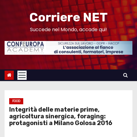
S
a
Corriere NET
l
t
Succede nel Mondo, accade qui!
a
a
l
c
o
n
t
e
FOOD
n
Integrità delle materie prime,
u
agricoltura sinergica, foraging:
protagonisti a Milano Golosa 2016
t
o