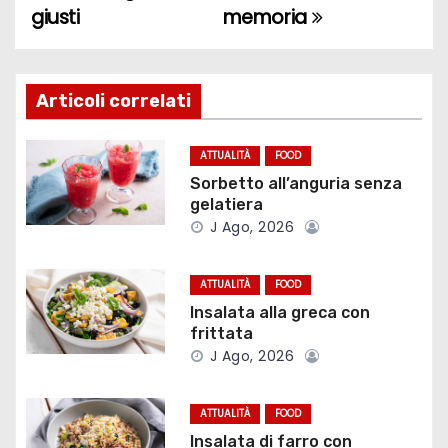
giusti
memoria
v
i
g
Articoli correlati
a
ATTUALITÀ
FOOD
z
Sorbetto all’anguria senza
gelatiera
i
J Ago, 2026
o
ATTUALITÀ
FOOD
n
Insalata alla greca con
frittata
e
J Ago, 2026
a
ATTUALITÀ
FOOD
r
Insalata di farro con