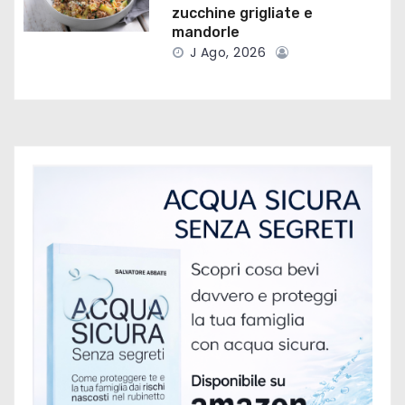
zucchine grigliate e
t
mandorle
J Ago, 2026
i
c
o
l
i