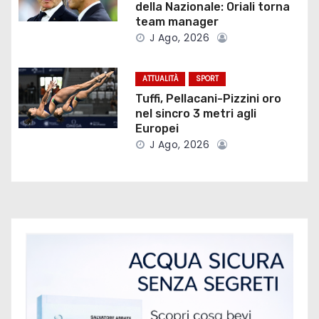
e
della Nazionale: Oriali torna
team manager
a
J Ago, 2026
r
ATTUALITÀ
SPORT
t
Tuffi, Pellacani-Pizzini oro
nel sincro 3 metri agli
i
Europei
J Ago, 2026
c
o
l
i