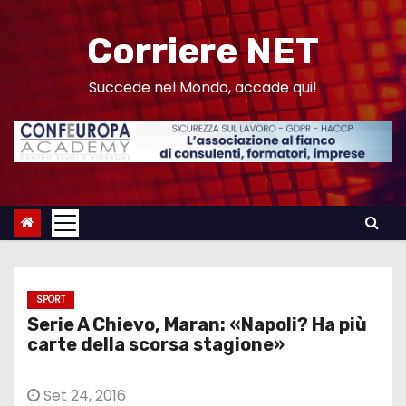
S
a
Corriere NET
l
t
Succede nel Mondo, accade qui!
a
a
l
c
o
n
t
e
SPORT
n
Serie A Chievo, Maran: «Napoli? Ha più
u
carte della scorsa stagione»
t
o
Set 24, 2016