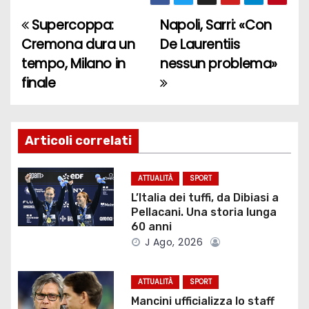
Supercoppa:
Napoli, Sarri: «Con
N
Cremona dura un
De Laurentiis
a
tempo, Milano in
nessun problema»
finale
v
i
g
Articoli correlati
a
ATTUALITÀ
SPORT
z
L’Italia dei tuffi, da Dibiasi a
Pellacani. Una storia lunga
i
60 anni
J Ago, 2026
o
ATTUALITÀ
SPORT
n
Mancini ufficializza lo staff