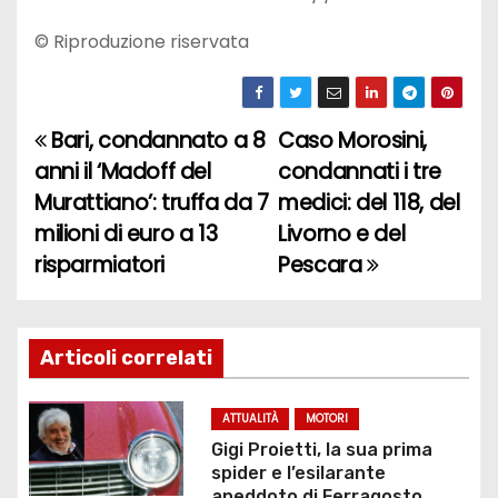
© Riproduzione riservata
Bari, condannato a 8
Caso Morosini,
N
anni il ‘Madoff del
condannati i tre
a
Murattiano’: truffa da 7
medici: del 118, del
milioni di euro a 13
Livorno e del
v
risparmiatori
Pescara
i
g
Articoli correlati
a
z
ATTUALITÀ
MOTORI
Gigi Proietti, la sua prima
i
spider e l’esilarante
aneddoto di Ferragosto