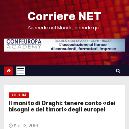
S
a
Corriere NET
l
t
Succede nel Mondo, accade qui!
a
a
l
c
o
n
t
e
ATTUALITÀ
n
Il monito di Draghi: tenere conto «dei
u
bisogni e dei timori» degli europei
t
o
Set 13, 2016