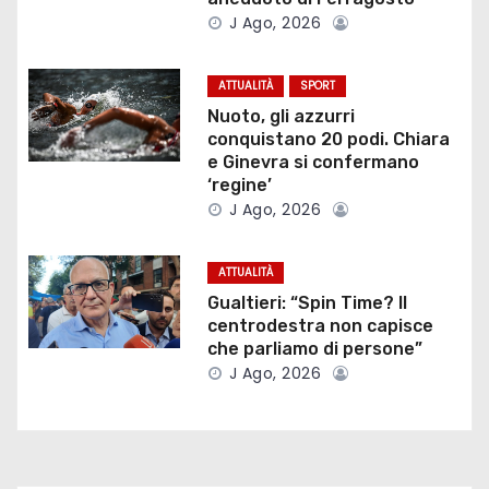
o
J Ago, 2026
n
ATTUALITÀ
SPORT
e
Nuoto, gli azzurri
conquistano 20 podi. Chiara
a
e Ginevra si confermano
‘regine’
r
J Ago, 2026
t
ATTUALITÀ
i
Gualtieri: “Spin Time? Il
centrodestra non capisce
c
che parliamo di persone”
J Ago, 2026
o
l
i