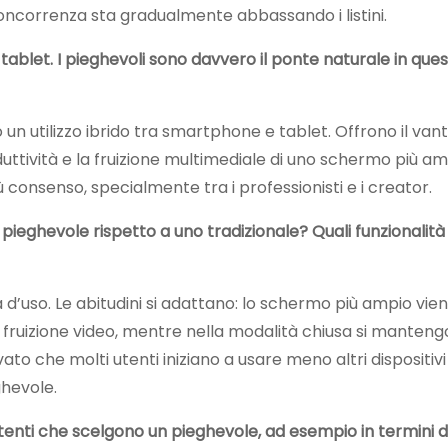
oncorrenza sta gradualmente abbassando i listini.
 tablet. I pieghevoli sono davvero il ponte naturale in que
 un utilizzo ibrido tra smartphone e tablet. Offrono il van
uttività e la fruizione multimediale di uno schermo più amp
onsenso, specialmente tra i professionisti e i creator.
ieghevole rispetto a uno tradizionale? Quali funzionalità 
’uso. Le abitudini si adattano: lo schermo più ampio vie
 e fruizione video, mentre nella modalità chiusa si manteng
o che molti utenti iniziano a usare meno altri dispositivi 
ghevole.
 utenti che scelgono un pieghevole, ad esempio in termini di