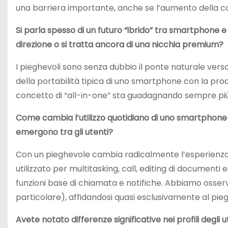
una barriera importante, anche se l’aumento della c
Si parla spesso di un futuro “ibrido” tra smartphone e
direzione o si tratta ancora di una nicchia premium?
I pieghevoli sono senza dubbio il ponte naturale verso
della portabilità tipica di uno smartphone con la prod
concetto di “all-in-one” sta guadagnando sempre più c
Come cambia l’utilizzo quotidiano di uno smartphone p
emergono tra gli utenti?
Con un pieghevole cambia radicalmente l’esperienza d
utilizzato per multitasking, call, editing di documenti
funzioni base di chiamata e notifiche. Abbiamo osservat
particolare), affidandosi quasi esclusivamente al pie
Avete notato differenze significative nei profili degli