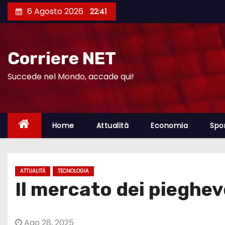
S
6 Agosto 2026
22:41
a
l
t
Corriere NET
a
a
Succede nel Mondo, accade qui!
l
c
o
Home
Attualità
Economia
Spo
n
t
e
ATTUALITÀ
TECNOLOGIA
n
Il mercato dei pieghe
u
t
o
Ago 28, 2025