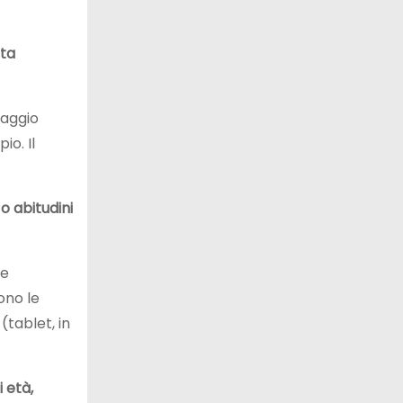
sta
taggio
io. Il
o abitudini
ne
ono le
(tablet, in
 età,