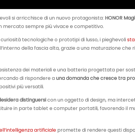
voli si arricchisce di un nuovo protagonista:
HONOR Magi
 un mercato sempre più vivace e competitivo.
uriosità tecnologiche o prototipi di lusso, i pieghevoli
st
l’interno della fascia alta, grazie a una maturazione che 
la resistenza dei materiali e una batteria progettata per so
cercando di rispondere a
una domanda che cresce tra prof
sitivi più versatili.
desidera distinguersi
con un oggetto di design, ma interce
ituire in parte tablet e computer portatili, favorendo il mu
l’intelligenza artificiale
promette di rendere questi dispos