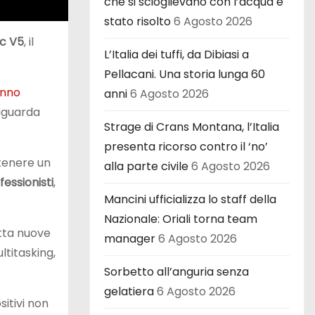
che si scioglievano con l’acqua è
stato risolto
6 Agosto 2026
c V5
, il
L’Italia dei tuffi, da Dibiasi a
Pellacani. Una storia lunga 60
anno
anni
6 Agosto 2026
riguarda
Strage di Crans Montana, l’Italia
presenta ricorso contro il ‘no’
stenere un
alla parte civile
6 Agosto 2026
essionisti
,
Mancini ufficializza lo staff della
Nazionale: Oriali torna team
tta nuove
manager
6 Agosto 2026
ltitasking,
Sorbetto all’anguria senza
gelatiera
6 Agosto 2026
itivi non