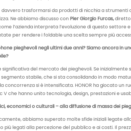
 davvero trasformarsi da prodotti di nicchia a strumenti di
utilizza. Ne abbiamo discusso con
Pier Giorgio Furcas,
dirett
ome l’azienda interpreta l’evoluzione di questo settore e 
te per rendere i foldable una scelta sempre più accessi
one pieghevoli negli ultimi due anni? Siamo ancora in un
ile?
 significativa del mercato dei pieghevoli. Se inizialmente s
n segmento stabile, che si sta consolidando in modo matur
la concorrenza si è intensificata. HONOR ha giocato un ru
c V che hanno unito tecnologia, design, prestazioni e usabi
ci, economici o culturali – alla diffusione di massa dei pie
amente, abbiamo superato molte sfide iniziali legate alla
sono più legati alla percezione del pubblico e ai costi. Il pre