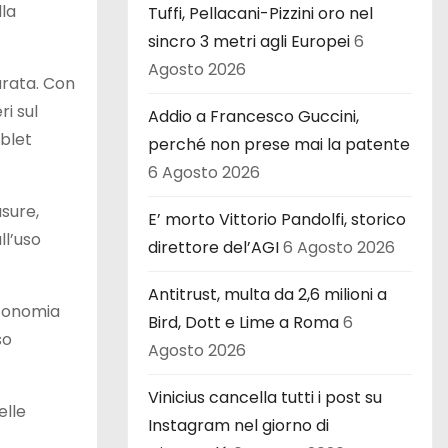
lla
Tuffi, Pellacani-Pizzini oro nel
sincro 3 metri agli Europei
6
Agosto 2026
durata. Con
i sul
Addio a Francesco Guccini,
blet
perché non prese mai la patente
6 Agosto 2026
usure,
E’ morto Vittorio Pandolfi, storico
ll’uso
direttore del’AGI
6 Agosto 2026
Antitrust, multa da 2,6 milioni a
utonomia
Bird, Dott e Lime a Roma
6
so
Agosto 2026
Vinicius cancella tutti i post su
elle
Instagram nel giorno di