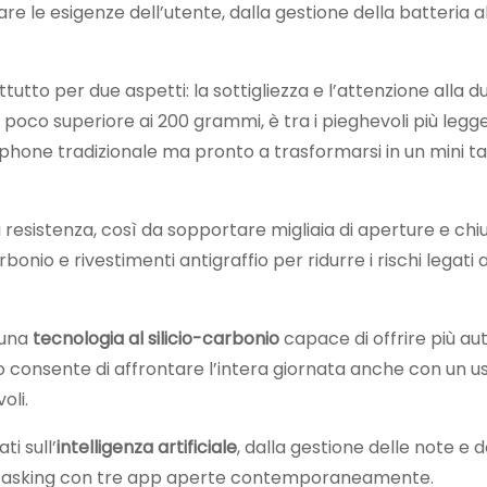
are le esigenze dell’utente, dalla gestione della batteria a
ttutto per due aspetti: la sottigliezza e l’attenzione alla 
poco superiore ai 200 grammi, è tra i pieghevoli più legger
one tradizionale ma pronto a trasformarsi in un mini ta
 resistenza, così da sopportare migliaia di aperture e chi
nio e rivestimenti antigraffio per ridurre i rischi legati a
 una
tecnologia al silicio-carbonio
capace di offrire più a
o consente di affrontare l’intera giornata anche con un u
oli.
i sull’
intelligenza artificiale
, dalla gestione delle note e d
ultitasking con tre app aperte contemporaneamente.