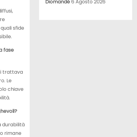
Diomandé
6 Agosto 2026
ffusi,
ore
quali sfide
bile.
a fase
i trattava
o. Le
olo chiave
lità.
ghevoli?
 durabilità
zzo rimane