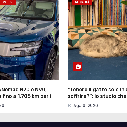
MOTORI
ATTUALITÀ
yNomad N70 e N90,
“Tenere il gatto solo in 
fino a 1.705 km per i
soffrire?”: lo studio che
ge extender
smentisce i padroni
26
Ago 6, 2026