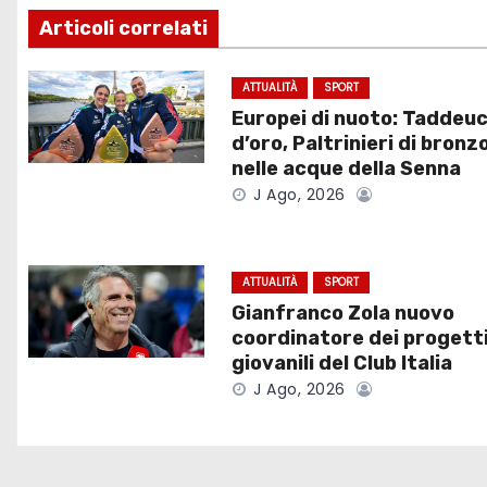
v
Articoli correlati
i
ATTUALITÀ
SPORT
Europei di nuoto: Taddeuc
g
d’oro, Paltrinieri di bronz
a
nelle acque della Senna
J Ago, 2026
z
i
ATTUALITÀ
SPORT
o
Gianfranco Zola nuovo
coordinatore dei progett
n
giovanili del Club Italia
J Ago, 2026
e
a