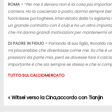
ROMA –
“
Per me il denaro non è la cosa più importan
carriera. Ho la coscienza a posto, dormo sempre be
fuoriclasse portoghese, intervistato dalla tv egiziana 
un grande contratto con il club e ho un altro import
che mi danno grandi motivazioni per mantenermi al t
DI PADRE IN FIGLIO –
Parlando di suo figlio, Ronaldo racc
mi piacerebbe che diventasse come me. So che è una s
pressioni da parte mia, però se dovesse fare il calcia
importante è che sia sempre se stesso e che si com
TUTTO SUL CALCIOMERCATO
Witsel verso la Cina,accordo con Tianjin
N
a