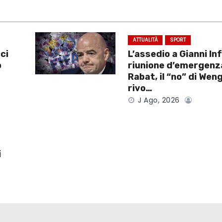
ATTUALITÀ
SPORT
ci
L’assedio a Gianni Inf
o
riunione d’emergenz
Rabat, il “no” di Weng
rivo…
J Ago, 2026
i