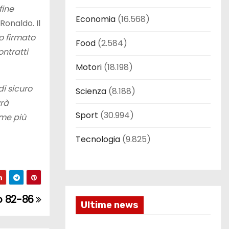
fine
Economia
(16.568)
 Ronaldo. Il
ho firmato
Food
(2.584)
ntratti
Motori
(18.198)
di sicuro
Scienza
(8.188)
vrà
Sport
(30.994)
 me più
Tecnologia
(9.825)
no 82-86
Ultime news