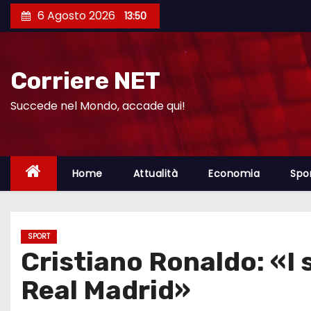
S
6 Agosto 2026
13:50
a
l
t
Corriere NET
a
a
Succede nel Mondo, accade qui!
l
c
o
Home
Attualità
Economia
Spo
n
t
e
SPORT
n
Cristiano Ronaldo: «I 
u
t
Real Madrid»
o