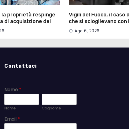
 la proprietà respinge
Vigili del Fuoco, il caso 
a di acquisizione del
che si scioglievano con 
io
stato risolto
26
Ago 6, 2026
Contattaci
Nome
*
Nome
Cognome
Email
*