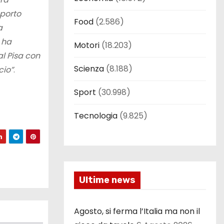
aporto
Food
(2.586)
a
 ha
Motori
(18.203)
al Pisa con
Scienza
(8.188)
cio”
.
Sport
(30.998)
Tecnologia
(9.825)
Ultime news
Agosto, si ferma l’Italia ma non il