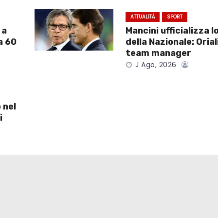
ATTUALITÀ
SPORT
 a
Mancini ufficializza l
a 60
della Nazionale: Orial
team manager
J Ago, 2026
 nel
i