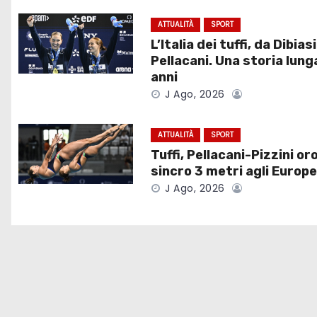
i
g
ATTUALITÀ
SPORT
L’Italia dei tuffi, da Dibiasi
a
Pellacani. Una storia lung
anni
z
J Ago, 2026
i
ATTUALITÀ
SPORT
o
Tuffi, Pellacani-Pizzini oro
sincro 3 metri agli Europe
n
J Ago, 2026
e
a
r
t