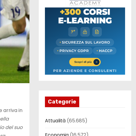
Categorie
 arriva in
ella
Attualità
(65.685)
io del suo
Economia
(16.572)
era