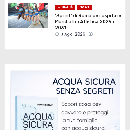
t
ATTUALITÀ
SPORT
‘Sprint’ di Roma per ospitare
i
Mondiali di Atletica 2029 o
2031
c
J Ago, 2026
o
l
i