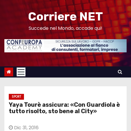
S
a
Corriere NET
l
t
Succede nel Mondo, accade qui!
a
a
l
c
o
n
t
e
SPORT
n
Yaya Tourè assicura: «Con Guardiola è
u
tutto risolto, sto bene al City»
t
o
Dic 31, 2016