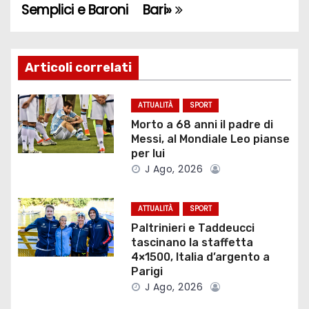
Semplici e Baroni
Bari»
v
i
g
Articoli correlati
a
ATTUALITÀ
SPORT
z
Morto a 68 anni il padre di
Messi, al Mondiale Leo pianse
i
per lui
J Ago, 2026
o
ATTUALITÀ
SPORT
n
Paltrinieri e Taddeucci
e
tascinano la staffetta
4×1500, Italia d’argento a
a
Parigi
J Ago, 2026
r