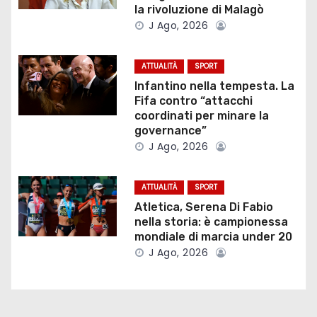
z
la rivoluzione di Malagò
J Ago, 2026
i
o
ATTUALITÀ
SPORT
Infantino nella tempesta. La
n
Fifa contro “attacchi
coordinati per minare la
e
governance”
J Ago, 2026
a
r
ATTUALITÀ
SPORT
Atletica, Serena Di Fabio
t
nella storia: è campionessa
mondiale di marcia under 20
i
J Ago, 2026
c
o