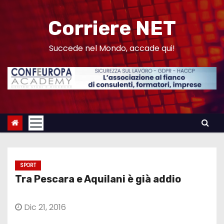
S
a
Corriere NET
l
t
Succede nel Mondo, accade qui!
a
a
l
c
o
n
t
e
SPORT
n
Tra Pescara e Aquilani è già addio
u
t
Dic 21, 2016
o