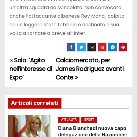
un’altra squadra da svincolato. Non convocato
anche l’attaccante albanese Rey Manaj, colpito
da un leggero stato febbrile e destinato a sua
volta a tornare a breve all’Inter.
Sala: ‘Agito
Calciomercato, per
N
nell’interesse di
James Rodriguez avanti
a
Expo’
Conte
v
i
Articoli correlati
g
ATTUALITÀ
SPORT
a
Diana Bianchedi nuova capo
delegazione della Nazionale: