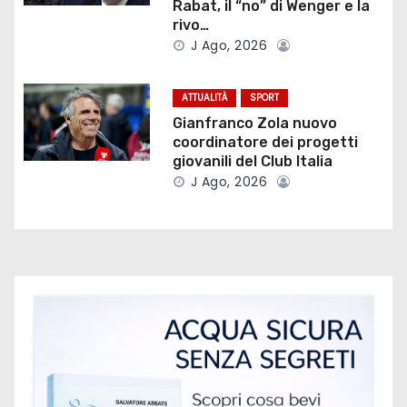
Rabat, il “no” di Wenger e la
e
rivo…
J Ago, 2026
a
r
ATTUALITÀ
SPORT
Gianfranco Zola nuovo
t
coordinatore dei progetti
giovanili del Club Italia
i
J Ago, 2026
c
o
l
i