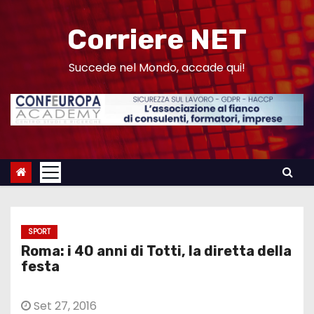
S
a
Corriere NET
l
t
Succede nel Mondo, accade qui!
a
a
l
c
o
n
t
e
SPORT
n
Roma: i 40 anni di Totti, la diretta della
u
festa
t
o
Set 27, 2016