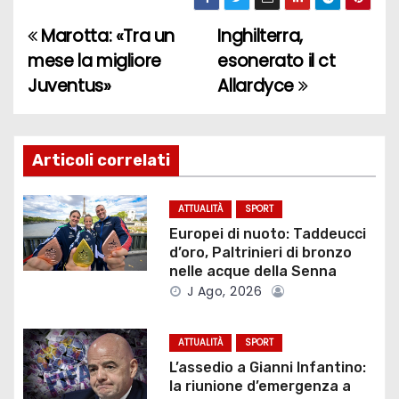
Marotta: «Tra un
Inghilterra,
N
mese la migliore
esonerato il ct
a
Juventus»
Allardyce
v
i
Articoli correlati
g
ATTUALITÀ
SPORT
a
Europei di nuoto: Taddeucci
d’oro, Paltrinieri di bronzo
z
nelle acque della Senna
J Ago, 2026
i
o
ATTUALITÀ
SPORT
L’assedio a Gianni Infantino:
n
la riunione d’emergenza a