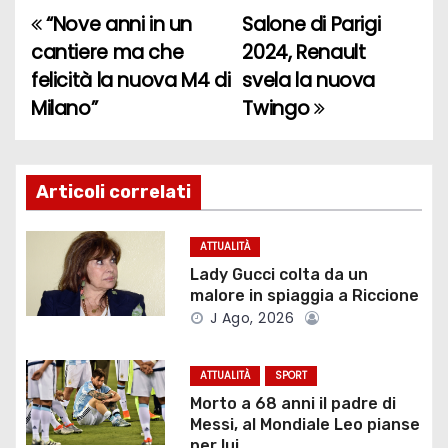
“Nove anni in un
Salone di Parigi
N
cantiere ma che
2024, Renault
a
felicità la nuova M4 di
svela la nuova
Milano”
Twingo
v
i
g
Articoli correlati
a
ATTUALITÀ
z
Lady Gucci colta da un
malore in spiaggia a Riccione
i
J Ago, 2026
o
ATTUALITÀ
SPORT
n
Morto a 68 anni il padre di
Messi, al Mondiale Leo pianse
per lui