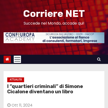
S
a
Corriere NET
l
t
Succede nel Mondo, accade qui!
a
a
l
c
o
n
t
e
ATTUALITÀ
n
I “quartieri criminali” di Simone
u
Cicalone diventano un libro
t
o
Ott 11, 2024