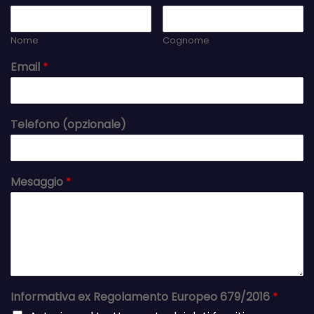
Nome
Cognome
Email
*
Telefono (opzionale)
Mesaggio
*
Informativa ex Regolamento Europeo 679/2016
*