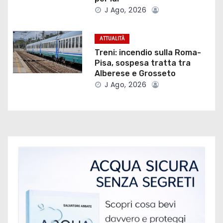
e
J Ago, 2026
a
r
ATTUALITÀ
Treni: incendio sulla Roma-
t
Pisa, sospesa tratta tra
Alberese e Grosseto
i
J Ago, 2026
c
o
l
i