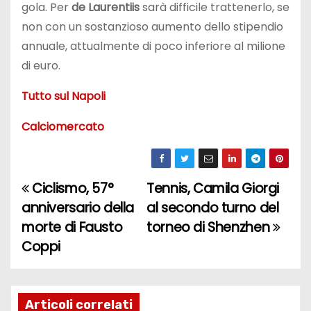
gola. Per
de Laurentiis
sarà difficile trattenerlo, se
non con un sostanzioso aumento dello stipendio
annuale, attualmente di poco inferiore al milione
di euro.
Tutto sul Napoli
Calciomercato
Ciclismo, 57°
Tennis, Camila Giorgi
N
anniversario della
al secondo turno del
a
morte di Fausto
torneo di Shenzhen
Coppi
v
i
g
Articoli correlati