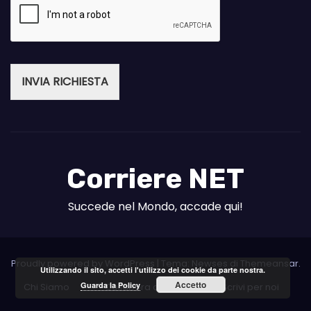
INVIA RICHIESTA
Corriere NET
Succede nel Mondo, accade qui!
Proudly powered by WordPress
|
Tema: Newses di
Themeansar
.
Utilizzando il sito, accetti l'utilizzo dei cookie da parte nostra.
Accetto
Guarda la Policy
Chi Siamo
Collabora con noi
Scrivi per noi