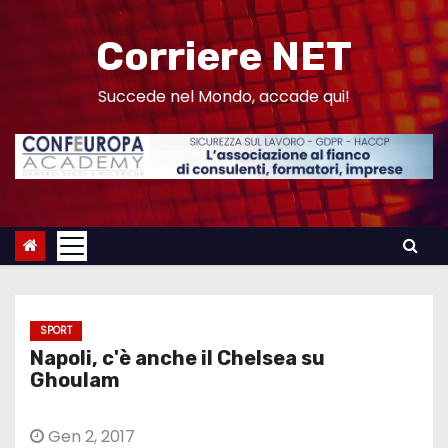
S
a
Corriere NET
l
t
Succede nel Mondo, accade qui!
a
a
l
c
o
n
t
e
SPORT
n
Napoli, c'è anche il Chelsea su
u
Ghoulam
t
o
Gen 2, 2017