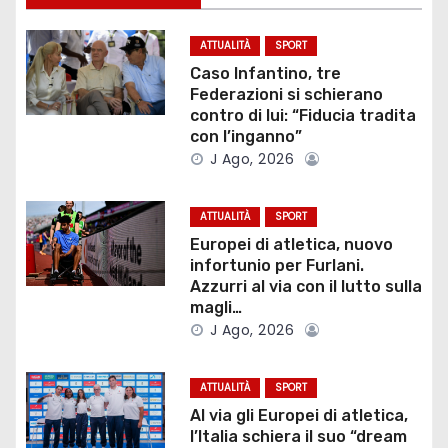
a
ATTUALITÀ
SPORT
z
Caso Infantino, tre
Federazioni si schierano
i
contro di lui: “Fiducia tradita
con l’inganno”
o
J Ago, 2026
n
ATTUALITÀ
SPORT
e
Europei di atletica, nuovo
infortunio per Furlani.
a
Azzurri al via con il lutto sulla
magli…
r
J Ago, 2026
t
ATTUALITÀ
SPORT
i
Al via gli Europei di atletica,
l’Italia schiera il suo “dream