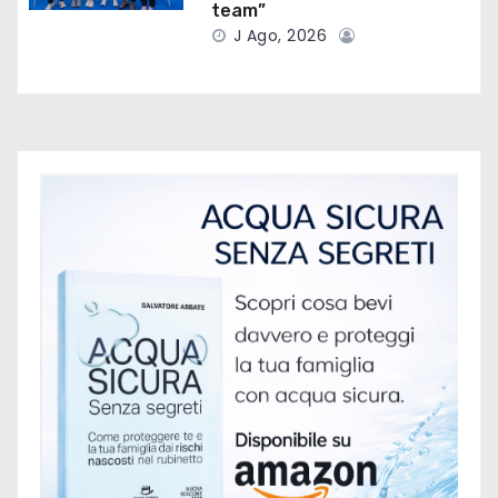
c
team”
J Ago, 2026
o
l
i