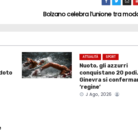
Bolzano celebra l’unione tra mod
ATTUALITÀ
SPORT
Nuoto, gli azzurri
ddoto
conquistano 20 podi.
Ginevra si conferma
‘regine’
J Ago, 2026
e