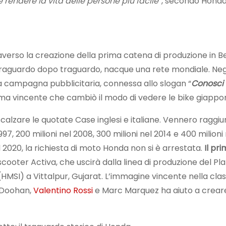
 rendere la vita delle persone più facile
“, secondo Honda
verso la creazione della prima catena di produzione in Bel
 traguardo dopo traguardo, nacque una rete mondiale. Negl
na campagna pubblicitaria, connessa allo slogan “
Conosci 
 ma vincente che cambiò il modo di vedere le bike giappon
calzare le quotate Case inglesi e italiane. Vennero raggiun
997, 200 milioni nel 2008, 300 milioni nel 2014 e 400 milioni 
2020, la richiesta di moto Honda non si è arrestata.
Il pr
 scooter Activa, che uscirà dalla linea di produzione del Pla
HMSI) a Vittalpur, Gujarat. L’immagine vincente nella cla
 Doohan,
Valentino Rossi
e Marc Marquez ha aiuto a creare