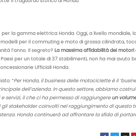
te: il traguardo storico di Honda
” per la gamma elettrica Honda. Oggi, a livello mondiale, l
c, modelli per il commuting e moto di grossa cilindrata, t
nità l’anno. Il segreto?
La massima affidabilità dei motori
23 Paesi per un totale di 37 stabilimenti, non ha mai avuto 
Concessionarie Ufficiali Honda.
ato: “
Per Honda, il business delle motociclette è il ‘busin
rincipale dell’azienda. In questo settore, abbiamo costrui
i e servizi, il che ci ha permesso di raggiungere
un volume
utti gli stakeholder coinvolti nel raggiungimento di questo
sistenza. Honda continuerà ad affrontare la sfida di portar