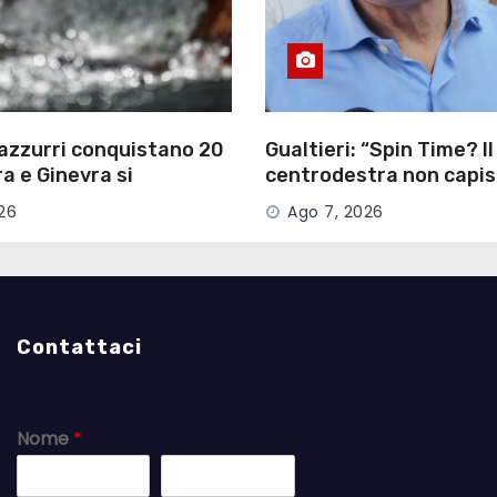
 azzurri conquistano 20
Gualtieri: “Spin Time? Il
ra e Ginevra si
centrodestra non capis
o ‘regine’
parliamo di persone”
26
Ago 7, 2026
Contattaci
Nome
*