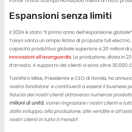
Fonte: Ufficio Stampa Honda500 milioni di moto prodot
Espansioni senza limiti
Il 2024 è stato “il primo anno dell’espansione globale
Tokyo vanta un ampio listino di proposte full electri
capacità produttiva globale superiore a 20 milioni di u
innovazioni all’avanguardia
. La produzione, divisa in 
d’arresto. A supporto dei clienti vi sono oltre 30.000 
Toshihiro Mibe, Presidente e CEO di Honda, ha annunci
nostro fondatore’ e continuerà a essere il business p
fiducia dei nostri clienti attraverso numerosi prodott
milioni di unità.
Vorrei ringraziare i nostri clienti e t
dallo sviluppo, alla produzione, alle vendite e all’as
nostri clienti in tutto il mondo
“.