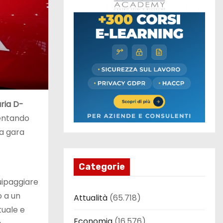
ria D-
ventando
da gara
Categorie
uipaggiare
o a un
Attualità
(65.718)
tuale e
Economia
(16.576)