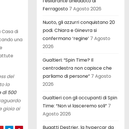
l’esilarante aneddoto di
Ferragosto
7 Agosto 2026
Nuoto, gli azzurri conquistano 20
podi. Chiara e Ginevra si
a Casa di
confermano ‘regine’
7 Agosto
occando una
2026
e
battute
Gualtieri: “Spin Time? Il
centrodestra non capisce che
parliamo di persone”
7 Agosto
ess del
2026
to la
 di 500
Gualtieri con gli occupanti di Spin
 traguardo
Time: “Non vi lasceremo soli”
7
e gioia ai
Agosto 2026
Bugatti Destrier, la hypercar da