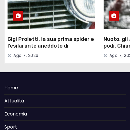
Gigi Proietti, la sua prima spider e
Nuoto, gli
l’esilarante aneddoto di
podi. Chia
Ferragosto
conferman
Ago 7, 2026
Ago 7, 20
Home
Attualità
Economia
Sport