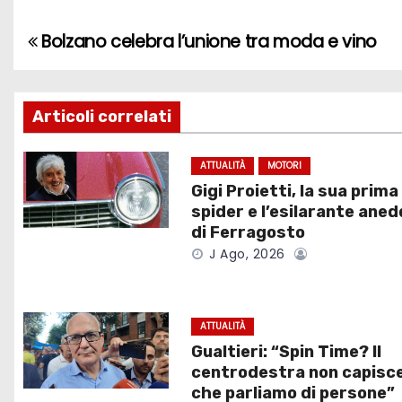
Bolzano celebra l’unione tra moda e vino
N
a
v
Articoli correlati
i
ATTUALITÀ
MOTORI
Gigi Proietti, la sua prima
g
spider e l’esilarante ane
a
di Ferragosto
J Ago, 2026
z
i
ATTUALITÀ
o
Gualtieri: “Spin Time? Il
centrodestra non capisc
n
che parliamo di persone”