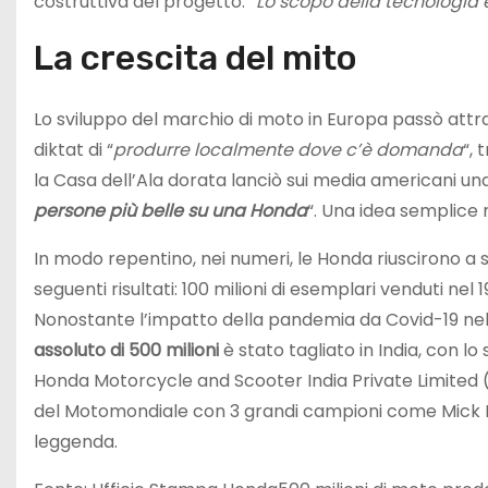
costruttiva del progetto.
“Lo scopo della tecnologia è
La crescita del mito
Lo sviluppo del marchio di moto in Europa passò attra
diktat di “
produrre localmente dove c’è domanda
“,
la Casa dell’Ala dorata lanciò sui media americani u
persone più belle su una Honda
“. Una idea semplice
In modo repentino, nei numeri, le Honda riuscirono a s
seguenti risultati: 100 milioni di esemplari venduti nel 1
Nonostante l’impatto della pandemia da Covid-19 nel 
assoluto di 500 milioni
è stato tagliato in India, con lo
Honda Motorcycle and Scooter India Private Limited (
del Motomondiale con 3 grandi campioni come Mick
leggenda.