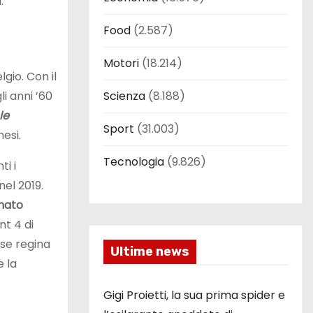
.
Food
(2.587)
Motori
(18.214)
gio. Con il
i anni ’60
Scienza
(8.188)
le
Sport
(31.003)
esi.
Tecnologia
(9.826)
ti i
nel 2019.
imato
nt 4 di
sse regina
Ultime news
 la
Gigi Proietti, la sua prima spider e