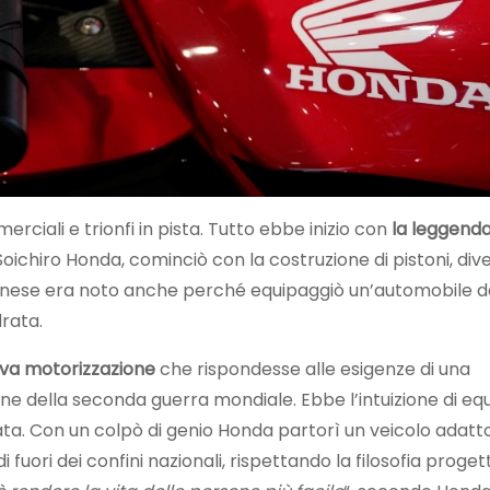
ciali e trionfi in pista. Tutto ebbe inizio con
la leggenda
 Soichiro Honda, cominciò con la costruzione di pistoni, di
iapponese era noto anche perché equipaggiò un’automobile 
drata.
ova motorizzazione
che rispondesse alle esigenze di una
ne della seconda guerra mondiale. Ebbe l’intuizione di eq
ata. Con un colpò di genio Honda partorì un veicolo adatt
ori dei confini nazionali, rispettando la filosofia proget