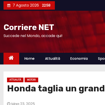
S
7 Agosto 2026
22:58
a
l
t
Corriere NET
a
a
Succede nel Mondo, accade qui!
l
c
o
Home
Attualità
Economia
Spo
n
t
e
ATTUALITÀ
MOTORI
n
Honda taglia un grand
u
t
o
Mag 23, 2025