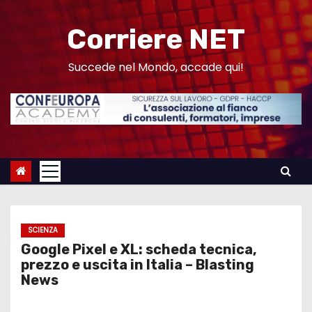
S
a
Corriere NET
l
t
Succede nel Mondo, accade qui!
a
a
l
c
o
n
t
e
SCIENZA
n
Google Pixel e XL: scheda tecnica,
u
prezzo e uscita in Italia – Blasting
News
t
o