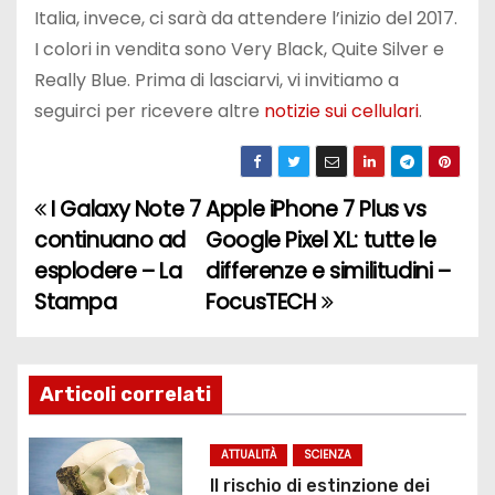
Italia, invece, ci sarà da attendere l’inizio del 2017.
I colori in vendita sono Very Black, Quite Silver e
Really Blue. Prima di lasciarvi, vi invitiamo a
seguirci per ricevere altre
notizie sui cellulari
.
I Galaxy Note 7
Apple iPhone 7 Plus vs
N
continuano ad
Google Pixel XL: tutte le
a
esplodere – La
differenze e similitudini –
Stampa
FocusTECH
v
i
g
Articoli correlati
a
ATTUALITÀ
SCIENZA
Il rischio di estinzione dei