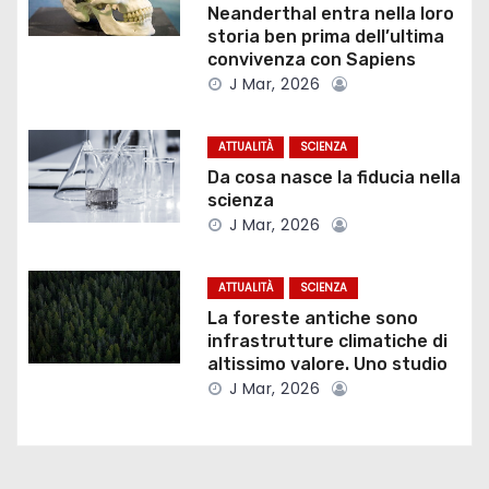
z
Neanderthal entra nella loro
i
storia ben prima dell’ultima
convivenza con Sapiens
o
J Mar, 2026
n
ATTUALITÀ
SCIENZA
e
Da cosa nasce la fiducia nella
scienza
a
J Mar, 2026
r
ATTUALITÀ
SCIENZA
t
La foreste antiche sono
infrastrutture climatiche di
i
altissimo valore. Uno studio
J Mar, 2026
c
o