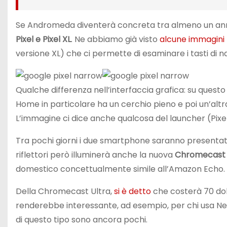
Se Andromeda diventerà concreta tra almeno un ann
Pixel e Pixel XL
. Ne abbiamo già visto
alcune immagini n
versione XL) che ci permette di esaminare i tasti di n
Qualche differenza nell’interfaccia grafica: su questo Pi
Home in particolare ha un cerchio pieno e poi un’altr
L’immagine ci dice anche qualcosa del launcher (Pixe
Tra pochi giorni i due smartphone saranno presentati
riflettori però illuminerà anche la nuova
Chromecast 
domestico concettualmente simile all’Amazon Echo.
Della Chromecast Ultra,
si è detto
che costerà 70 doll
renderebbe interessante, ad esempio, per chi usa Net
di questo tipo sono ancora pochi.