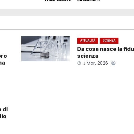
ATTUALITÀ
SCIENZA
Da cosa nasce la fidu
oro
scienza
ma
J Mar, 2026
 di
dio