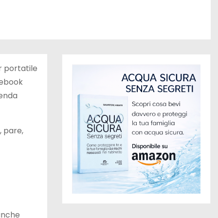
 portatile
otebook
genda
 pare,
nche