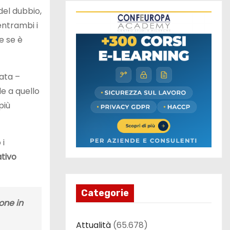
del dubbio,
entrambi i
e se è
nata –
le a quello
più
 i
tivo
Categorie
one in
Attualità
(65.678)