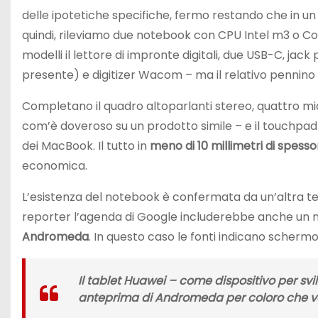
delle ipotetiche specifiche, fermo restando che in u
quindi, rileviamo due notebook con CPU Intel m3 o Core
modelli il lettore di impronte digitali, due USB-C, ja
presente) e digitizer Wacom – ma il relativo pennin
Completano il quadro altoparlanti stereo, quattro mic
com’è doveroso su un prodotto simile – e il touchpad s
dei MacBook. Il tutto in
meno di 10 millimetri di spesso
economica.
L’esistenza del notebook è confermata da un’altra te
reporter l’agenda di Google includerebbe anche un
Andromeda
. In questo caso le fonti indicano schermo 
Il tablet Huawei – come dispositivo per sv
anteprima di Andromeda per coloro che vo