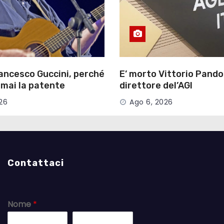
ancesco Guccini, perché
E’ morto Vittorio Pandol
 mai la patente
direttore del’AGI
26
Ago 6, 2026
Contattaci
Nome
*