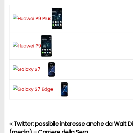
Twitter: possibile interesse anche da Walt D
N
(media) – Corriere della Sera