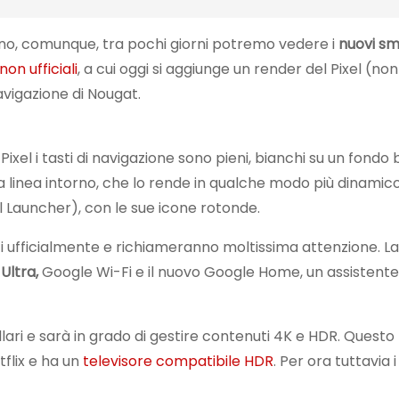
o, comunque, tra pochi giorni potremo vedere i
nuovi s
on ufficiali
, a cui oggi si aggiunge un render del Pixel (non
avigazione di Nougat.
xel i tasti di navigazione sono pieni, bianchi su un fondo bl
a linea intorno, che lo rende in qualche modo più dinamico
l Launcher), con le sue icone rotonde.
 ufficialmente e richiameranno moltissima attenzione. La
Ultra,
Google Wi-Fi e il nuovo Google Home, un assistente
ari e sarà in grado di gestire contenuti 4K e HDR. Questo 
flix e ha un
televisore compatibile HDR
. Per ora tuttavia 