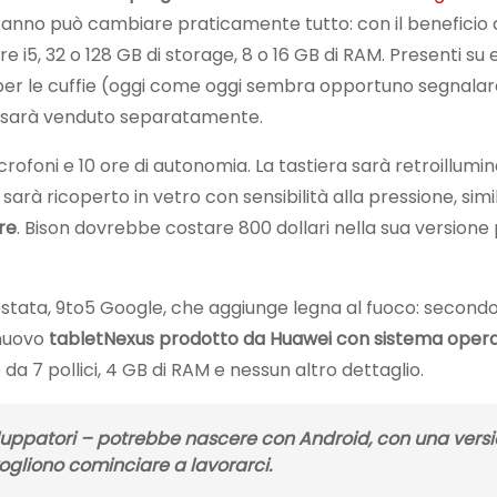
n anno può cambiare praticamente tutto: con il beneficio 
 i5, 32 o 128 GB di storage, 8 o 16 GB di RAM. Presenti su 
ck per le cuffie (oggi come oggi sembra opportuno segnalar
o sarà venduto separatamente.
rofoni e 10 ore di autonomia. La tastiera sarà retroillumi
arà ricoperto in vetro con sensibilità alla pressione, simi
re
. Bison dovrebbe costare 800 dollari nella sua versione 
stata, 9to5 Google, che aggiunge legna al fuoco: secondo
 nuovo
tablet
Nexus prodotto da Huawei con sistema opera
da 7 pollici, 4 GB di RAM e nessun altro dettaglio.
iluppatori – potrebbe nascere con Android, con una versi
gliono cominciare a lavorarci.