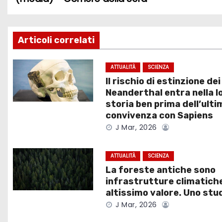
a
v
Articoli correlati
i
g
ATTUALITÀ
SCIENZA
Il rischio di estinzione dei
a
Neanderthal entra nella l
storia ben prima dell’ulti
z
convivenza con Sapiens
J Mar, 2026
i
o
ATTUALITÀ
SCIENZA
La foreste antiche sono
n
infrastrutture climatiche
e
altissimo valore. Uno stu
J Mar, 2026
a