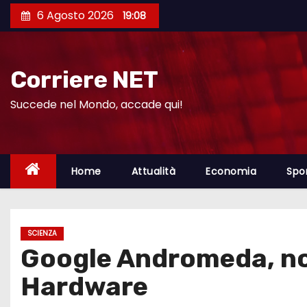
S
6 Agosto 2026
19:08
a
l
t
Corriere NET
a
a
Succede nel Mondo, accade qui!
l
c
o
Home
Attualità
Economia
Spo
n
t
e
SCIENZA
n
Google Andromeda, not
u
t
Hardware
o