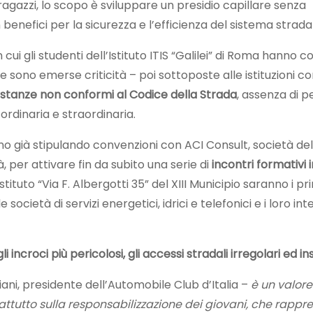
 ragazzi, lo scopo è sviluppare un presidio capillare senza
 benefici per la sicurezza e l’efficienza del sistema strad
cui gli studenti dell’Istituto ITIS “Galilei” di Roma hanno 
e sono emerse criticità – poi sottoposte alle istituzioni 
istanze non conformi al Codice della Strada
, assenza di p
 ordinaria e straordinaria.
tanno già stipulando convenzioni con ACI Consult, società d
à, per attivare fin da subito una serie di
incontri formativi 
l’Istituto “Via F. Albergotti 35” del XIII Municipio saranno i pr
 società di servizi energetici, idrici e telefonici e i loro int
i incroci più pericolosi, gli accessi stradali irregolari ed ins
ni, presidente dell’Automobile Club d’Italia –
è un valore
attutto sulla responsabilizzazione dei giovani, che rapp