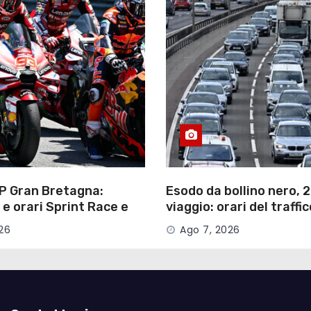
P Gran Bretagna:
Esodo da bollino nero, 2
 e orari Sprint Race e
viaggio: orari del traffi
 vederle in TV
camion e nuovi Tutor
26
Ago 7, 2026