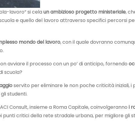
uola-lavoro“ si cela
un ambizioso progetto ministeriale
, c
cuola e quello del lavoro attraverso specifici percorsi per
complesso mondo del lavoro
, con il quale dovranno comunq
o.
non avviare il processo con un po’ di anticipo, fornendo
oc
di scuola?
daggio
servito per eliminare le non poche criticità iniziali, i
gli studenti.
d ACI Consult, insieme a Roma Capitale, coinvolgeranno
i r
i punti critici della rete stradale urbana, per migliore gli 