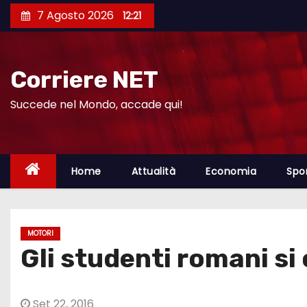
S
7 Agosto 2026
12:21
a
l
t
Corriere NET
a
a
Succede nel Mondo, accade qui!
l
c
o
Home
Attualità
Economia
Spo
n
t
e
MOTORI
n
Gli studenti romani si
u
t
o
Set 22, 2016