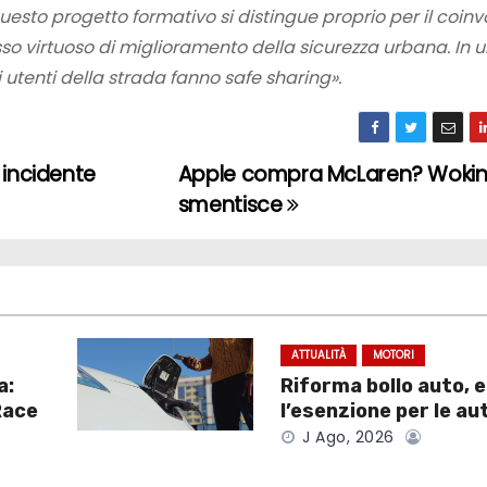
Questo progetto formativo si distingue proprio per il coin
sso virtuoso di miglioramento della sicurezza urbana. In 
 utenti della strada fanno safe sharing».
 incidente
Apple compra McLaren? Woki
smentisce
ATTUALITÀ
MOTORI
a:
Riforma bollo auto, 
Race
l’esenzione per le au
V
J Ago, 2026