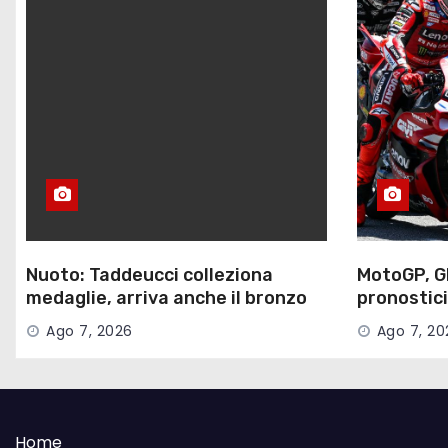
Nuoto: Taddeucci colleziona
MotoGP, G
medaglie, arriva anche il bronzo
pronostici
nella 3 km sprint
gara, dove
Ago 7, 2026
Ago 7, 20
Home