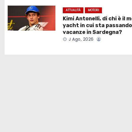
i
ATTUALITÀ
MOTORI
o
Kimi Antonelli, di chi è il 
yacht in cui sta passando
n
vacanze in Sardegna?
e
J Ago, 2026
a
r
t
i
c
o
l