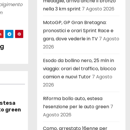
medaglie, arriva anche il bronzo
volgimento
nella 3 km sprint
7 Agosto 2026
un
MotoGP, GP Gran Bretagna:
pronostici e orari Sprint Race e
gara, dove vederle in TV
7 Agosto
ng
2026
Esodo da bollino nero, 25 mln in
viaggio: orari del traffico, blocco
camion e nuovi Tutor
7 Agosto
2026
Riforma bollo auto, estesa
estesa
l’esenzione per le auto green
7
to green
Agosto 2026
Como, arrestato 16enne per