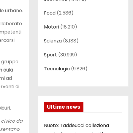
ale urbano.
Food
(2.586)
collaborato
Motori
(18.210)
competenti
ercorsi
Scienza
(8.188)
Sport
(30.999)
el gruppo
Tecnologia
(9.826)
in aula
imi ad
erventi di
Ultime news
icuri
.
 civico da
Nuoto: Taddeucci colleziona
resentano