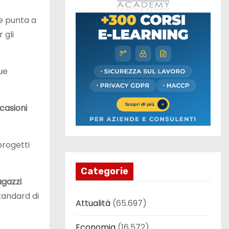
he punta a
 gli
ue
casioni
 progetti
Categorie
agazzi
standard di
Attualità
(65.697)
Economia
(16.572)