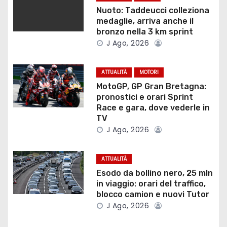
a
Nuoto: Taddeucci colleziona
medaglie, arriva anche il
z
bronzo nella 3 km sprint
J Ago, 2026
i
o
ATTUALITÀ
MOTORI
MotoGP, GP Gran Bretagna:
n
pronostici e orari Sprint
Race e gara, dove vederle in
e
TV
J Ago, 2026
a
r
ATTUALITÀ
Esodo da bollino nero, 25 mln
t
in viaggio: orari del traffico,
blocco camion e nuovi Tutor
i
J Ago, 2026
c