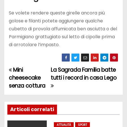
Se volete rendere queste girelle ancora più
golose e filanti potete aggiungere qualche
cubetto di provola affumicata ben asciutta o del
Parmigiano grattugiato sul letto di cipolle prima
di arrotolare l’impasto.
Mini
La Sagrada Familia batte
N
cheesecake
tutti i record in casa Lego
a
senza cottura
v
i
Articoli correlati
g
ATTUALITÀ
SPORT