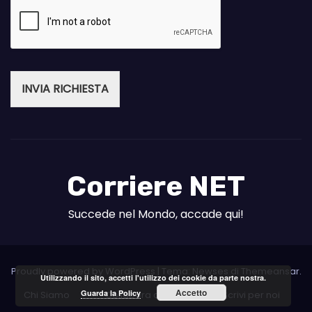
INVIA RICHIESTA
Corriere NET
Succede nel Mondo, accade qui!
Proudly powered by WordPress
|
Tema: Newses di
Themeansar
.
Utilizzando il sito, accetti l'utilizzo dei cookie da parte nostra.
Accetto
Guarda la Policy
Chi Siamo
Collabora con noi
Scrivi per noi