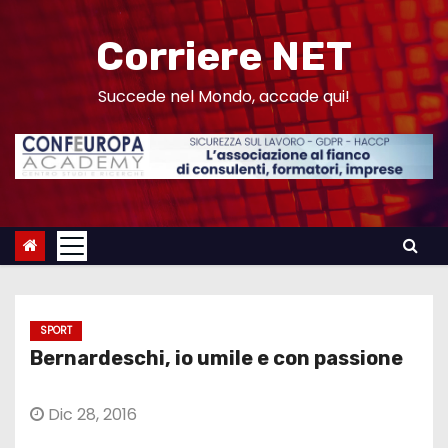
S
a
Corriere NET
l
t
Succede nel Mondo, accade qui!
a
a
l
c
o
n
t
e
SPORT
n
Bernardeschi, io umile e con passione
u
t
Dic 28, 2016
o