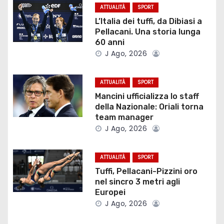
z
ATTUALITÀ
SPORT
L’Italia dei tuffi, da Dibiasi a
i
Pellacani. Una storia lunga
60 anni
o
J Ago, 2026
n
ATTUALITÀ
SPORT
e
Mancini ufficializza lo staff
della Nazionale: Oriali torna
a
team manager
J Ago, 2026
r
t
ATTUALITÀ
SPORT
Tuffi, Pellacani-Pizzini oro
i
nel sincro 3 metri agli
Europei
c
J Ago, 2026
o