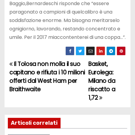
Baggio,Bernardeschi risponde che “essere
paragonato a campioni di quelcalibro è una
soddisfazione enorme. Ma bisogna meritarselo
ognigiorno, lavorando, restando concentrato e
umile. Per il 2017 miaccontenterei di una coppa…”.
Il Tolosa non molla il suo
Basket,
N
capitano e rifiuta i 10 milioni
Eurolega:
a
offerti dal West Ham per
Milano da
Braithwaite
riscatto a
v
1,72
i
g
Articoli correlati
a