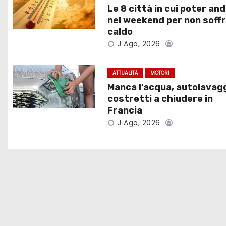
Le 8 città in cui poter an
a
nel weekend per non soffri
caldo
z
J Ago, 2026
i
ATTUALITÀ
MOTORI
o
Manca l’acqua, autolavag
costretti a chiudere in
n
Francia
e
J Ago, 2026
a
r
t
i