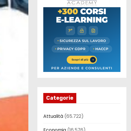
Categorie
Attualità
(65.722)
Economia
(16.576)