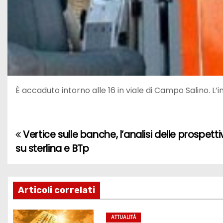
È accaduto intorno alle 16 in viale di Campo Salino. L
Vertice sulle banche, l’analisi delle prospetti
N
su sterlina e BTp
a
v
Articoli correlati
i
g
ATTUALITÀ