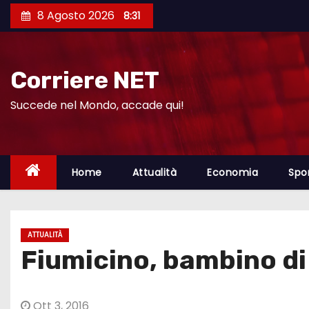
S
8 Agosto 2026
8:31
a
l
t
Corriere NET
a
a
Succede nel Mondo, accade qui!
l
c
o
Home
Attualità
Economia
Spo
n
t
e
ATTUALITÀ
n
Fiumicino, bambino di 
u
t
o
Ott 3, 2016