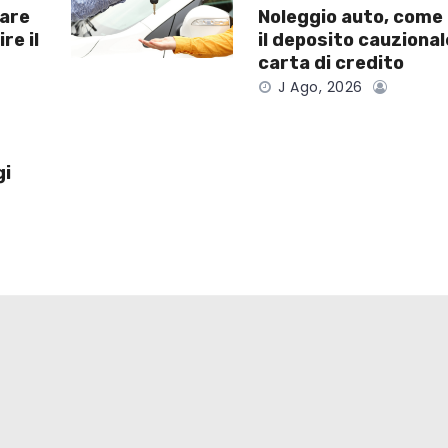
dare
Noleggio auto, come
re il
il deposito cauzional
carta di credito
J Ago, 2026
gi