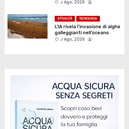
J Ago, 2026
e
a
ATTUALITÀ
TECNOLOGIA
L’IA rivela l’invasione di alghe
r
galleggianti nell’oceano
t
J Ago, 2026
i
c
o
l
i