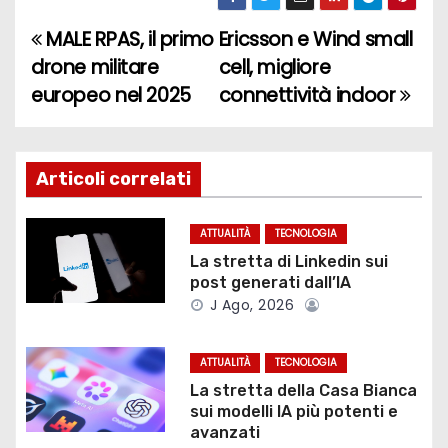
MALE RPAS, il primo
Ericsson e Wind small
N
drone militare
cell, migliore
a
europeo nel 2025
connettività indoor
v
i
Articoli correlati
g
ATTUALITÀ
TECNOLOGIA
a
La stretta di Linkedin sui
post generati dall’IA
z
J Ago, 2026
i
ATTUALITÀ
TECNOLOGIA
o
La stretta della Casa Bianca
sui modelli IA più potenti e
n
avanzati