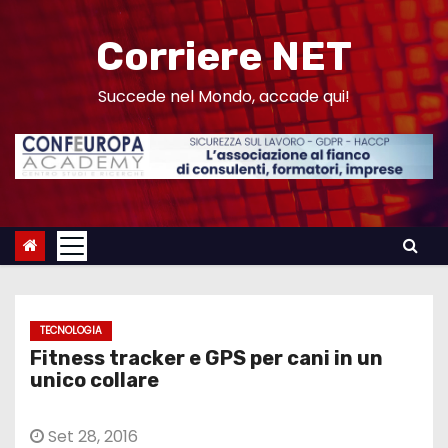
S
a
Corriere NET
l
t
Succede nel Mondo, accade qui!
a
a
l
c
o
n
t
e
TECNOLOGIA
n
Fitness tracker e GPS per cani in un
u
unico collare
t
o
Set 28, 2016