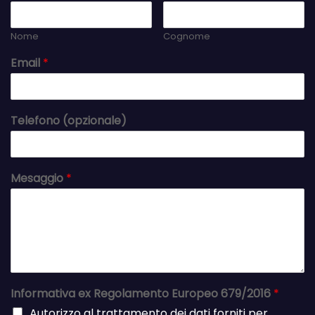
Nome
Cognome
Email
*
Telefono (opzionale)
Mesaggio
*
Informativa ex Regolamento Europeo 679/2016
*
Autorizzo al trattamento dei dati forniti per