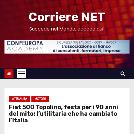
S
a
Corriere NET
l
t
Succede nel Mondo, accade qui!
a
a
l
c
o
n
t
e
ATTUALITÀ
MOTORI
n
Fiat 500 Topolino, festa per i 90 anni
u
del mito: l’utilitaria che ha cambiato
l’Italia
t
o