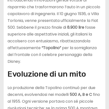
introducendo innovazioni geniali votate al
risparmio che trasformarono l’auto in un piccolo
capolavoro di ingegneria. Il 10 giugno 1936, a Villa
Torlonia, venne presentata ufficialmente la Fiat
500. Sebbene il prezzo finale di
8.900 lire
fosse
superiore alle aspettative iniziali, gli italiani la
accolsero con entusiasmo, ribattezzandola
affettuosamente
“Topolino”
per la somiglianza
del frontale con il celebre personaggio della
Disney.
Evoluzione di un mito
La produzione della Topolino continuò per due
decenni, evolvendosi nei modelli
500 A, B e C
fino
al 1955. Ogni versione portava con sé piccole
rivoluzioni tecniche: se la prima 500 A montava