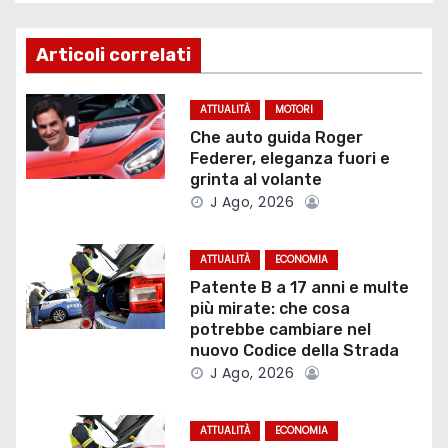
g
Articoli correlati
a
z
ATTUALITÀ
MOTORI
Che auto guida Roger
i
Federer, eleganza fuori e
grinta al volante
o
J Ago, 2026
n
ATTUALITÀ
ECONOMIA
e
Patente B a 17 anni e multe
più mirate: che cosa
a
potrebbe cambiare nel
nuovo Codice della Strada
r
J Ago, 2026
t
ATTUALITÀ
ECONOMIA