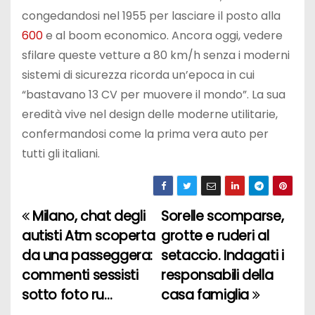
congedandosi nel 1955 per lasciare il posto alla
600
e al boom economico. Ancora oggi, vedere
sfilare queste vetture a 80 km/h senza i moderni
sistemi di sicurezza ricorda un’epoca in cui
“bastavano 13 CV per muovere il mondo”. La sua
eredità vive nel design delle moderne utilitarie,
confermandosi come la prima vera auto per
tutti gli italiani.
Milano, chat degli
Sorelle scomparse,
N
autisti Atm scoperta
grotte e ruderi al
a
da una passeggera:
setaccio. Indagati i
commenti sessisti
responsabili della
v
sotto foto ru…
casa famiglia
i