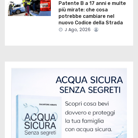
i
Patente B a 17 anni e multe
più mirate: che cosa
c
potrebbe cambiare nel
nuovo Codice della Strada
o
J Ago, 2026
l
i