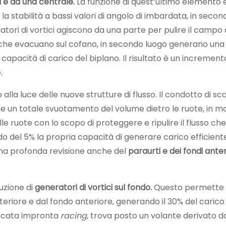
i e da una centrale.
La funzione di quest’ultimo elemento è
 stabilità a bassi valori di angolo di imbardata, in secon
ratori di vortici agiscono da una parte per pulire il campo
ori che evacuano sul cofano, in secondo luogo generano una
capacità di carico del biplano. Il risultato è un increment
.
o alla luce delle nuove strutture di flusso. Il condotto di sc
e un totale svuotamento del volume dietro le ruote, in m
e ruote con lo scopo di proteggere e ripulire il flusso ch
o del 5% la propria capacità di generare carico efficiente.
una profonda revisione anche del
paraurti e dei fondi anter
uzione di
generatori di vortici sul fondo.
Questo permette 
teriore e dal fondo anteriore, generando il 30% del carico
piccata impronta
racing
, trova posto un volante derivato 