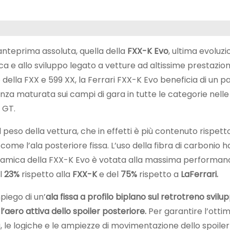
anteprima assoluta, quella della
FXX-K Evo
, ultima evoluzi
a e allo sviluppo legato a vetture ad altissime prestazio
 della FXX e 599 XX, la Ferrari FXX-K Evo beneficia di un 
enza maturata sui campi di gara in tutte le categorie nelle
a GT.
l peso della vettura, che in effetti è più contenuto rispett
come l’ala posteriore fissa. L’uso della fibra di carbonio h
dinamica della FXX-K Evo è votata alla massima performance
l
23%
rispetto alla
FXX-K
e del
75%
rispetto a
LaFerrari.
piego di un’
ala fissa a profilo biplano sul retrotreno svil
aero attiva dello spoiler posteriore.
Per garantire l’ottim
a, le logiche e le ampiezze di movimentazione dello spoile