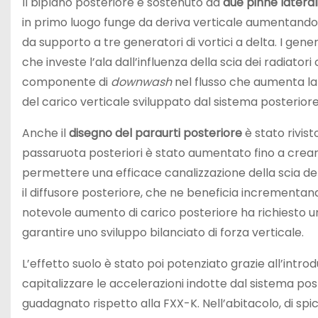
Il biplano posteriore è sostenuto da
due pinne lateral
in primo luogo funge da deriva verticale aumentando la
da supporto a tre generatori di vortici a delta. I gene
che investe l’ala dall’influenza della scia dei radiat
componente di
downwash
nel flusso che aumenta la 
del carico verticale sviluppato dal sistema posteriore
Anche il
disegno del paraurti posteriore
è stato rivist
passaruota posteriori è stato aumentato fino a crear
permettere una efficace canalizzazione della scia dell
il diffusore posteriore, che ne beneficia incrementand
notevole aumento di carico posteriore ha richiesto 
garantire uno sviluppo bilanciato di forza verticale.
L’effetto suolo è stato poi potenziato grazie all’introd
capitalizzare le accelerazioni indotte dal sistema pos
guadagnato rispetto alla FXX-K. Nell’abitacolo, di s