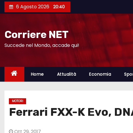
S
6 Agosto 2026
20:40
a
l
t
Corriere NET
a
a
Succede nel Mondo, accade qui!
l
c
o
Home
Attualità
Economia
Spo
n
t
e
MOTORI
n
Ferrari FXX-K Evo, DN
u
t
o
Ott 29, 2017