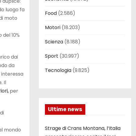
 duplice:
do luogo fa
Food
(2.586)
 di moto
Motori
(18.203)
o del 10%
Scienza
(8.188)
Sport
(30.997)
arico dai
odo da
Tecnologia
(9.825)
e interessa
 Il
iori,
per
Ultime news
di
Strage di Crans Montana, l’Italia
dal mondo