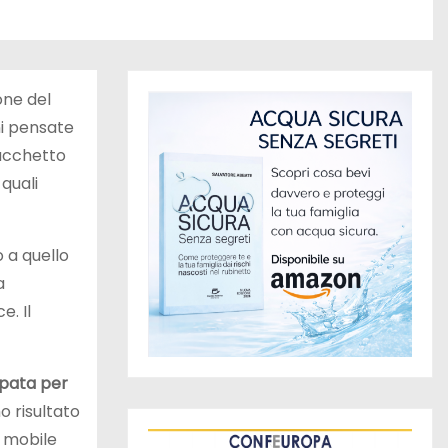
one del
ni pensate
pacchetto
 quali
o a quello
a
. Il
uppata per
o risultato
r mobile