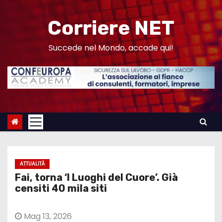
S
a
Corriere NET
l
t
Succede nel Mondo, accade qui!
a
a
l
c
o
n
t
e
ATTUALITÀ
n
Fai, torna ‘I Luoghi del Cuore’. Già
u
censiti 40 mila siti
t
o
Mag 13, 2026