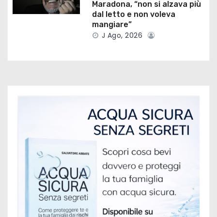
i
Maradona, “non si alzava più
dal letto e non voleva
c
mangiare”
J Ago, 2026
o
l
i