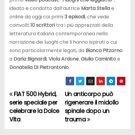
ideato e condotto dall’autrice
Marta Stella
e
online da oggi coi primi
3 episodi
, che vede
coinvolti
10 scrittori
tra i più apprezzati della
letteratura italiana contemporanea nella
narrazione dei luoghi che li hanno ispirati o cui
sono particolarmente legati, da
Bianca Pitzorno
a
Daria Bignardi
,
Viola Ardone
,
Giulia Caminito
e
Donatella Di Pietrantonio
.
FIAT 500 Hybrid,
Un anticorpo può
N
serie speciale per
rigenerare il midollo
a
celebrare la Dolce
spinale dopo un
Vita
trauma
v
i