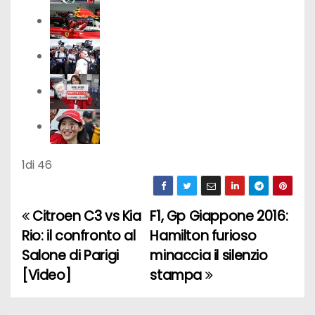
1
di 46
Citroen C3 vs Kia
F1, Gp Giappone 2016:
N
Rio: il confronto al
Hamilton furioso
a
Salone di Parigi
minaccia il silenzio
[Video]
stampa
v
i