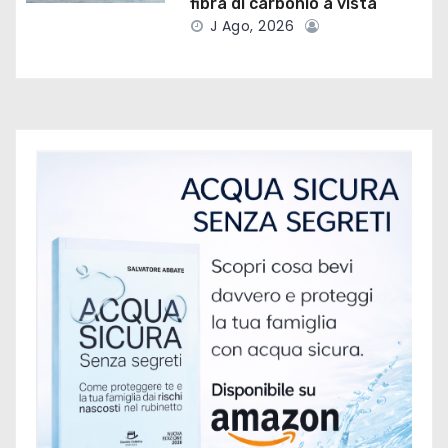
i
fibra di carbonio a vista
J Ago, 2026
c
o
l
i