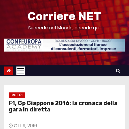
S
a
Corriere NET
l
t
Succede nel Mondo, accade qui!
a
a
l
c
o
n
t
e
MOTORI
n
F1, Gp Giappone 2016: la cronaca della
u
gara in diretta
t
o
Ott 9, 2016