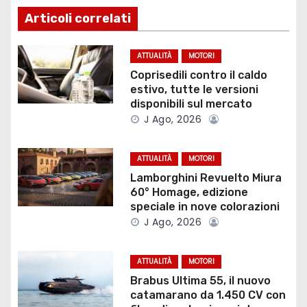
g
Articoli correlati
a
ATTUALITÀ
MOTORI
z
Coprisedili contro il caldo
estivo, tutte le versioni
i
disponibili sul mercato
J Ago, 2026
o
ATTUALITÀ
MOTORI
n
Lamborghini Revuelto Miura
e
60° Homage, edizione
speciale in nove colorazioni
a
J Ago, 2026
r
ATTUALITÀ
MOTORI
t
Brabus Ultima 55, il nuovo
catamarano da 1.450 CV con